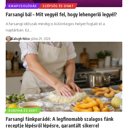
KIKAPCSOLÓDÁS
SZÉPSÉG ÉS DIVAT
Farsangi bál – Mit vegyél fel, hogy lehengerlő legyél?
A farsangi időszak mindig is különleges helyet foglalt el a
naptárban. Ez
…
Balogh Nóra
július 29, 2026
KONYHA ÉS KERT
Farsangi fánkparádé: A legfinomabb szalagos fánk
receptje lépésről lépésre, garantált sikerrel