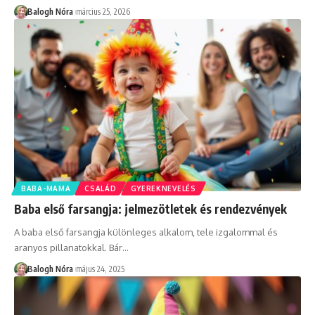
Balogh Nóra
március 25, 2026
BABA-MAMA
CSALÁD
GYEREKNEVELÉS
Baba első farsangja: jelmezötletek és rendezvények
A baba első farsangja különleges alkalom, tele izgalommal és
aranyos pillanatokkal. Bár
…
Balogh Nóra
május 24, 2025