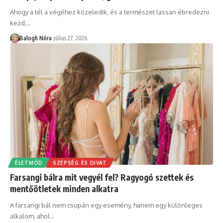
Ahogy a tél a végéhez közeledik, és a természet lassan ébredezni
kezd,
…
Balogh Nóra
július 27, 2026
ÉLETMÓD
SZÉPSÉG ÉS DIVAT
Farsangi bálra mit vegyél fel? Ragyogó szettek és
mentőötletek minden alkatra
A farsangi bál nem csupán egy esemény, hanem egy különleges
alkalom, ahol
…