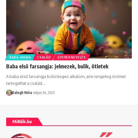
BABA-MAMA
CSALÁD
GYEREKNEVELÉS
Baba első farsangja: jelmezek, bulik, ötletek
A baba első farsangja különleges alkalom, ami rengeteg örömet
tartogathat a család
…
Balogh Nóra
május 24, 2025
MiNők.hu