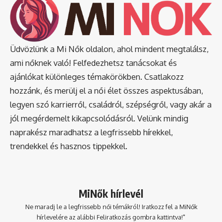
Üdvözlünk a Mi Nők oldalon, ahol mindent megtalálsz,
ami nőknek való! Felfedezhetsz tanácsokat és
ajánlókat különleges témakörökben. Csatlakozz
hozzánk, és merülj el a női élet összes aspektusában,
legyen szó karrierről, családról, szépségről, vagy akár a
jól megérdemelt kikapcsolódásról. Velünk mindig
naprakész maradhatsz a legfrissebb hírekkel,
trendekkel és hasznos tippekkel.
MiNők hírlevél
Ne maradj le a legfrissebb női témákról! Iratkozz fel a MiNők
hírlevelére az alábbi Feliratkozás gombra kattintva!"