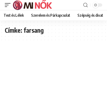
Test és Lélek
Szerelem és Párkapcsolat
Szépség és divat
Címke:
farsang