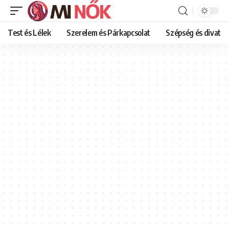
Test és Lélek
Szerelem és Párkapcsolat
Szépség és divat