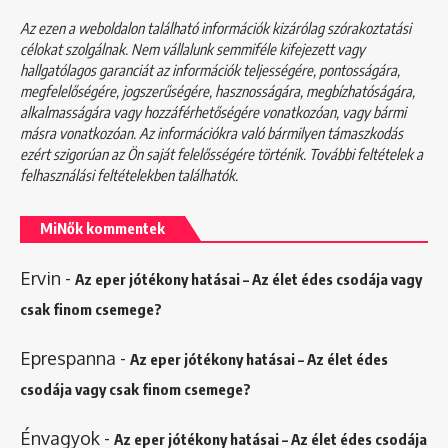
Az ezen a weboldalon található információk kizárólag szórakoztatási
célokat szolgálnak. Nem vállalunk semmiféle kifejezett vagy
hallgatólagos garanciát az információk teljességére, pontosságára,
megfelelőségére, jogszerűségére, hasznosságára, megbízhatóságára,
alkalmasságára vagy hozzáférhetőségére vonatkozóan, vagy bármi
másra vonatkozóan. Az információkra való bármilyen támaszkodás
ezért szigorúan az Ön saját felelősségére történik. További feltételek a
felhasználási feltételekben
találhatók.
MiNők kommentek
Ervin
-
Az eper jótékony hatásai – Az élet édes csodája vagy
csak finom csemege?
Eprespanna
-
Az eper jótékony hatásai – Az élet édes
csodája vagy csak finom csemege?
Énvagyok
-
Az eper jótékony hatásai – Az élet édes csodája