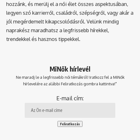
hozzánk, és merülj el a női élet összes aspektusában,
legyen szó karrierről, családról, szépségről, vagy akár a
jól megérdemelt kikapcsolódásról. Velünk mindig
naprakész maradhatsz a legfrissebb hírekkel,
trendekkel és hasznos tippekkel.
MiNők hírlevél
Ne maradj le a legfrissebb női témákról! Iratkozz fel a MiNők
hírlevelére az alábbi Feliratkozás gombra kattintva!"
E-mail cím: