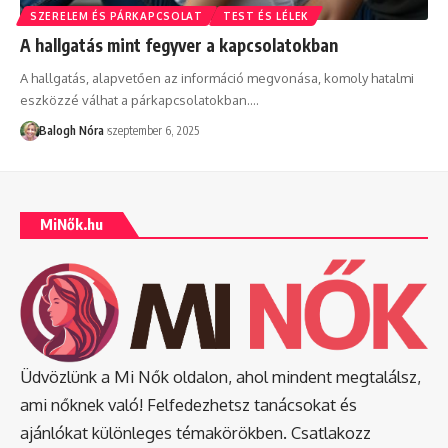
SZERELEM ÉS PÁRKAPCSOLAT
TEST ÉS LÉLEK
A hallgatás mint fegyver a kapcsolatokban
A hallgatás, alapvetően az információ megvonása, komoly hatalmi
eszközzé válhat a párkapcsolatokban.
…
Balogh Nóra
szeptember 6, 2025
MiNők.hu
Üdvözlünk a Mi Nők oldalon, ahol mindent megtalálsz,
ami nőknek való! Felfedezhetsz tanácsokat és
ajánlókat különleges témakörökben. Csatlakozz