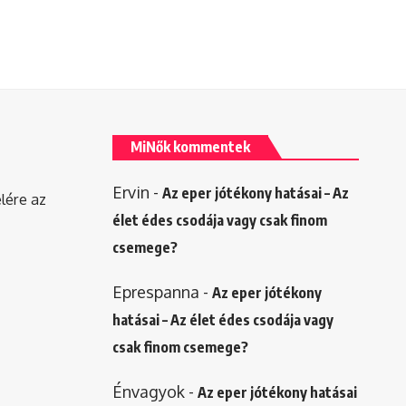
MiNők kommentek
Ervin
-
Az eper jótékony hatásai – Az
elére az
élet édes csodája vagy csak finom
csemege?
Eprespanna
-
Az eper jótékony
hatásai – Az élet édes csodája vagy
csak finom csemege?
Énvagyok
-
Az eper jótékony hatásai