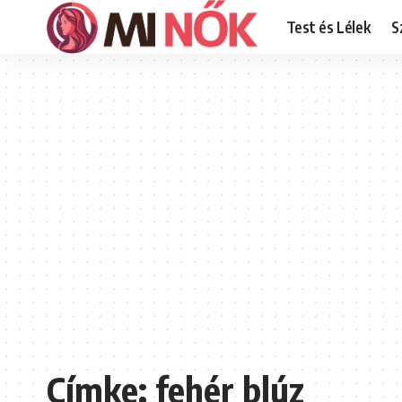
Test és Lélek
S
Címke:
fehér blúz