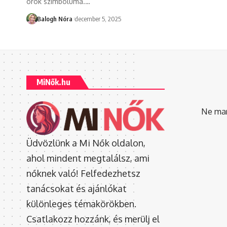
örök szimbóluma.
…
Balogh Nóra
december 5, 2025
MiNők.hu
Ne mara
Üdvözlünk a Mi Nők oldalon,
ahol mindent megtalálsz, ami
nőknek való! Felfedezhetsz
tanácsokat és ajánlókat
különleges témakörökben.
Csatlakozz hozzánk, és merülj el