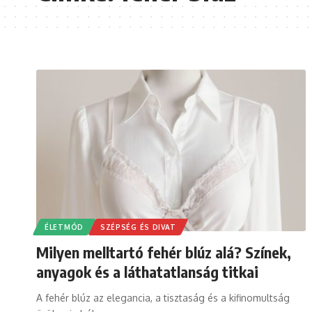
ÉLETMÓD
SZÉPSÉG ÉS DIVAT
Milyen melltartó fehér blúz alá? Színek,
anyagok és a láthatatlanság titkai
A fehér blúz az elegancia, a tisztaság és a kifinomultság