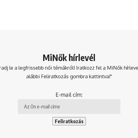
MiNők hírlevél
dj le a legfrissebb női témákról! Iratkozz fel a MiNők hírlev
alábbi Feliratkozás gombra kattintva!"
E-mail cím: