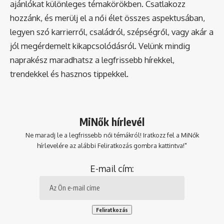
ajánlókat különleges témakörökben. Csatlakozz
hozzánk, és merülj el a női élet összes aspektusában,
legyen szó karrierről, családról, szépségről, vagy akár a
jól megérdemelt kikapcsolódásról. Velünk mindig
naprakész maradhatsz a legfrissebb hírekkel,
trendekkel és hasznos tippekkel.
MiNők hírlevél
Ne maradj le a legfrissebb női témákról! Iratkozz fel a MiNők
hírlevelére az alábbi Feliratkozás gombra kattintva!"
E-mail cím: