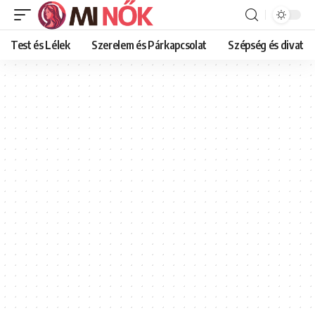
Test és Lélek
Szerelem és Párkapcsolat
Szépség és divat