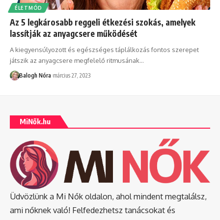
ÉLETMÓD
Az 5 legkárosabb reggeli étkezési szokás, amelyek
lassítják az anyagcsere működését
A kiegyensúlyozott és egészséges táplálkozás fontos szerepet
játszik az anyagcsere megfelelő ritmusának
…
Balogh Nóra
március 27, 2023
MiNők.hu
Üdvözlünk a Mi Nők oldalon, ahol mindent megtalálsz,
ami nőknek való! Felfedezhetsz tanácsokat és