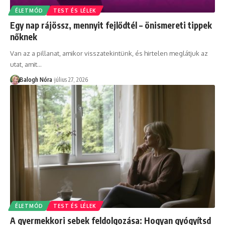
ÉLETMÓD
TEST ÉS LÉLEK
Egy nap rájössz, mennyit fejlődtél – önismereti tippek
nőknek
Van az a pillanat, amikor visszatekintünk, és hirtelen meglátjuk az
utat, amit
…
Balogh Nóra
július 27, 2026
ÉLETMÓD
TEST ÉS LÉLEK
A gyermekkori sebek feldolgozása: Hogyan gyógyítsd