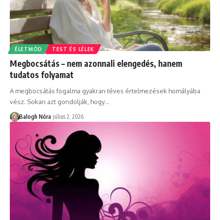
ÉLETMÓD
TEST ÉS LÉLEK
Megbocsátás – nem azonnali elengedés, hanem
tudatos folyamat
A megbocsátás fogalma gyakran téves értelmezések homályába
vész. Sokan azt gondolják, hogy
…
Balogh Nóra
július 2, 2026