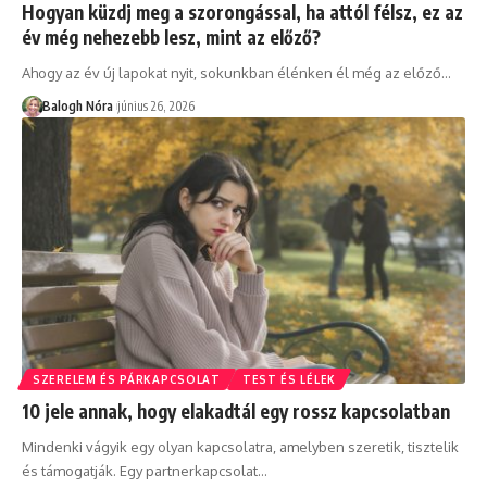
Hogyan küzdj meg a szorongással, ha attól félsz, ez az
év még nehezebb lesz, mint az előző?
Ahogy az év új lapokat nyit, sokunkban élénken él még az előző
…
Balogh Nóra
június 26, 2026
SZERELEM ÉS PÁRKAPCSOLAT
TEST ÉS LÉLEK
10 jele annak, hogy elakadtál egy rossz kapcsolatban
Mindenki vágyik egy olyan kapcsolatra, amelyben szeretik, tisztelik
és támogatják. Egy partnerkapcsolat
…