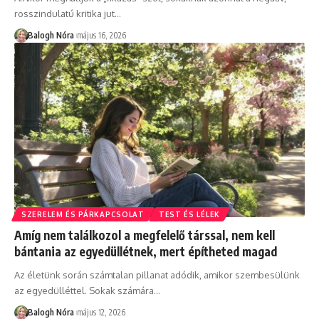
rosszindulatú kritika jut
…
Balogh Nóra
május 16, 2026
SZERELEM ÉS PÁRKAPCSOLAT
TEST ÉS LÉLEK
Amíg nem találkozol a megfelelő társsal, nem kell
bántania az egyedüllétnek, mert építheted magad
Az életünk során számtalan pillanat adódik, amikor szembesülünk
az egyedülléttel. Sokak számára
…
Balogh Nóra
május 12, 2026