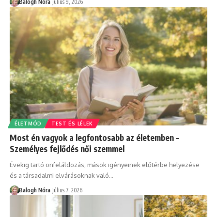
Balogh Nóra
július 9, 2026
ÉLETMÓD
TEST ÉS LÉLEK
Most én vagyok a legfontosabb az életemben –
Személyes fejlődés női szemmel
Évekig tartó önfeláldozás, mások igényeinek előtérbe helyezése
és a társadalmi elvárásoknak való
…
Balogh Nóra
július 7, 2026