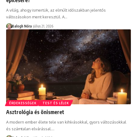
építésére?
A világ, ahogy ismertük, az elmúlt időszakban jelentős
változásokon ment keresztül. A
…
Balogh Nóra
július 21, 2026
ÉRDEKESSÉGEK
TEST ÉS LÉLEK
Asztrológia és önismeret
A modern ember élete tele van kihívásokkal, gyors változásokkal
és számtalan elvárással.
…