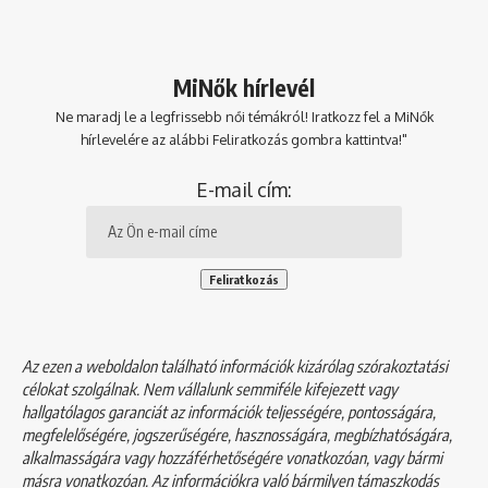
MiNők hírlevél
Ne maradj le a legfrissebb női témákról! Iratkozz fel a MiNők
hírlevelére az alábbi Feliratkozás gombra kattintva!"
E-mail cím:
Az ezen a weboldalon található információk kizárólag szórakoztatási
célokat szolgálnak. Nem vállalunk semmiféle kifejezett vagy
hallgatólagos garanciát az információk teljességére, pontosságára,
megfelelőségére, jogszerűségére, hasznosságára, megbízhatóságára,
alkalmasságára vagy hozzáférhetőségére vonatkozóan, vagy bármi
másra vonatkozóan. Az információkra való bármilyen támaszkodás