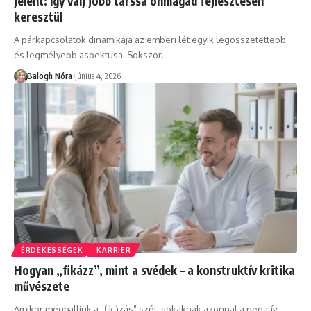
jelent: Így válj jobb társsá önmagad fejlesztésén
keresztül
A párkapcsolatok dinamikája az emberi lét egyik legösszetettebb
és legmélyebb aspektusa. Sokszor
…
Balogh Nóra
június 4, 2026
ÉRDEKESSÉGEK
KARRIER
Hogyan „fikázz”, mint a svédek – a konstruktív kritika
művészete
Amikor meghalljuk a „fikázás” szót, sokaknak azonnal a negatív,