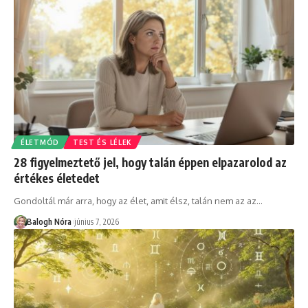
ÉLETMÓD
TEST ÉS LÉLEK
28 figyelmeztető jel, hogy talán éppen elpazarolod az
értékes életedet
Gondoltál már arra, hogy az élet, amit élsz, talán nem az az
…
Balogh Nóra
június 7, 2026