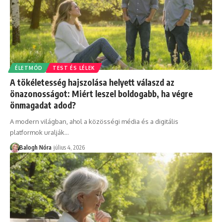
ÉLETMÓD
TEST ÉS LÉLEK
A tökéletesség hajszolása helyett válaszd az
önazonosságot: Miért leszel boldogabb, ha végre
önmagadat adod?
A modern világban, ahol a közösségi média és a digitális
platformok uralják
…
Balogh Nóra
július 4, 2026