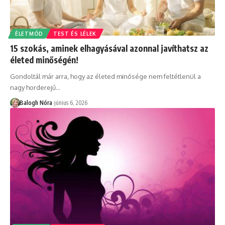
ÉLETMÓD
TEST ÉS LÉLEK
15 szokás, aminek elhagyásával azonnal javíthatsz az
életed minőségén!
Gondoltál már arra, hogy az életed minősége nem feltétlenül a
nagy horderejű
…
Balogh Nóra
június 6, 2026