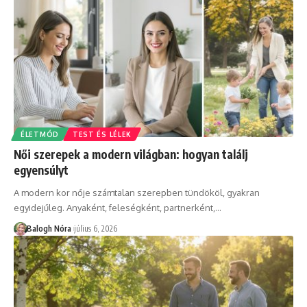
ÉLETMÓD
TEST ÉS LÉLEK
Női szerepek a modern világban: hogyan találj
egyensúlyt
A modern kor nője számtalan szerepben tündököl, gyakran
egyidejűleg. Anyaként, feleségként, partnerként,
…
Balogh Nóra
július 6, 2026