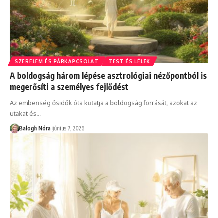
SZERELEM ÉS PÁRKAPCSOLAT
TEST ÉS LÉLEK
A boldogság három lépése asztrológiai nézőpontból is
megerősíti a személyes fejlődést
Az emberiség ősidők óta kutatja a boldogság forrását, azokat az
utakat és
…
Balogh Nóra
június 7, 2026