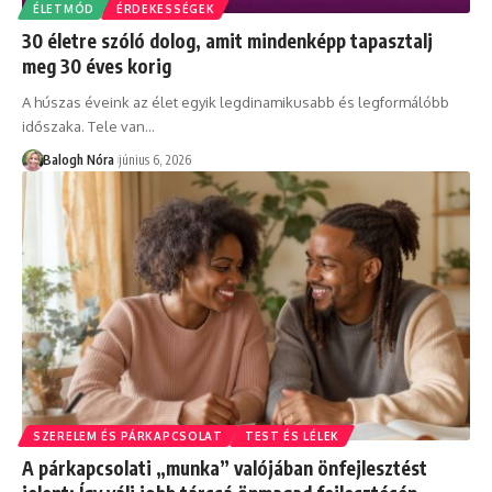
ÉLETMÓD
ÉRDEKESSÉGEK
30 életre szóló dolog, amit mindenképp tapasztalj
meg 30 éves korig
A húszas éveink az élet egyik legdinamikusabb és legformálóbb
időszaka. Tele van
…
Balogh Nóra
június 6, 2026
SZERELEM ÉS PÁRKAPCSOLAT
TEST ÉS LÉLEK
A párkapcsolati „munka” valójában önfejlesztést