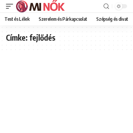
Test és Lélek
Szerelem és Párkapcsolat
Szépség és divat
Címke:
fejlődés