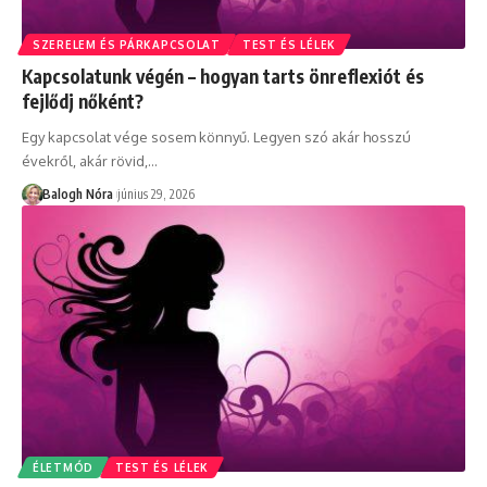
SZERELEM ÉS PÁRKAPCSOLAT
TEST ÉS LÉLEK
Kapcsolatunk végén – hogyan tarts önreflexiót és
fejlődj nőként?
Egy kapcsolat vége sosem könnyű. Legyen szó akár hosszú
évekről, akár rövid,
…
Balogh Nóra
június 29, 2026
ÉLETMÓD
TEST ÉS LÉLEK