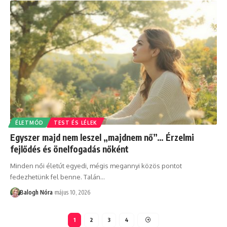
ÉLETMÓD
TEST ÉS LÉLEK
Egyszer majd nem leszel „majdnem nő”… Érzelmi
fejlődés és önelfogadás nőként
Minden női életút egyedi, mégis megannyi közös pontot
fedezhetünk fel benne. Talán
…
Balogh Nóra
május 10, 2026
1
2
3
4