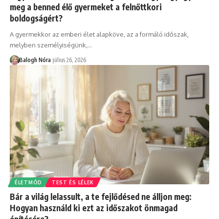
meg a benned élő gyermeket a felnőttkori
boldogságért?
A gyermekkor az emberi élet alapköve, az a formáló időszak,
melyben személyiségünk,
…
Balogh Nóra
július 26, 2026
ÉLETMÓD
TEST ÉS LÉLEK
Bár a világ lelassult, a te fejlődésed ne álljon meg:
Hogyan használd ki ezt az időszakot önmagad