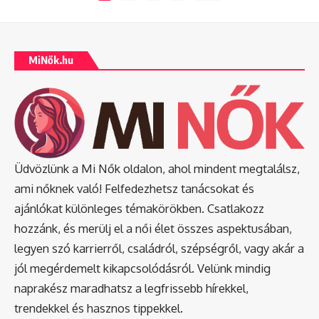
MiNők.hu
Üdvözlünk a Mi Nők oldalon, ahol mindent megtalálsz,
ami nőknek való! Felfedezhetsz tanácsokat és
ajánlókat különleges témakörökben. Csatlakozz
hozzánk, és merülj el a női élet összes aspektusában,
legyen szó karrierről, családról, szépségről, vagy akár a
jól megérdemelt kikapcsolódásról. Velünk mindig
naprakész maradhatsz a legfrissebb hírekkel,
trendekkel és hasznos tippekkel.