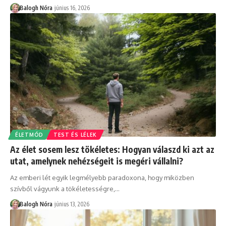
Balogh Nóra
június 16, 2026
ÉLETMÓD
TEST ÉS LÉLEK
Az élet sosem lesz tökéletes: Hogyan válaszd ki azt az
utat, amelynek nehézségeit is megéri vállalni?
Az emberi lét egyik legmélyebb paradoxona, hogy miközben
szívből vágyunk a tökéletességre,
…
Balogh Nóra
június 13, 2026