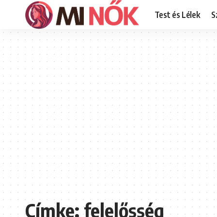
Test és Lélek
S
Címke:
felelősség