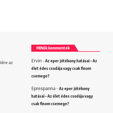
MiNők kommentek
Ervin
-
Az eper jótékony hatásai – Az
elére az
élet édes csodája vagy csak finom
csemege?
Eprespanna
-
Az eper jótékony
hatásai – Az élet édes csodája vagy
csak finom csemege?