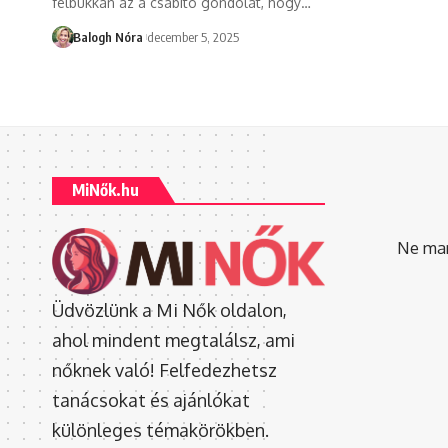
felbukkan az a csábító gondolat, hogy
…
Balogh Nóra
december 5, 2025
MiNők.hu
Ne mara
Üdvözlünk a Mi Nők oldalon,
ahol mindent megtalálsz, ami
nőknek való! Felfedezhetsz
tanácsokat és ajánlókat
különleges témakörökben.