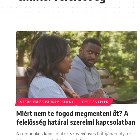
SZERELEM ÉS PÁRKAPCSOLAT
TEST ÉS LÉLEK
Miért nem te fogod megmenteni őt? A
felelősség határai szerelmi kapcsolatban
A romantikus kapcsolatok szövevényes hálójában olykor