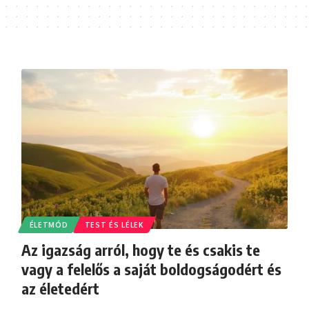
ÉLETMÓD
TEST ÉS LÉLEK
Az igazság arról, hogy te és csakis te
vagy a felelős a saját boldogságodért és
az életedért