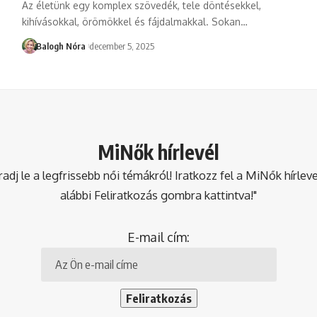
Az életünk egy komplex szövedék, tele döntésekkel,
kihívásokkal, örömökkel és fájdalmakkal. Sokan
…
Balogh Nóra
december 5, 2025
MiNők hírlevél
dj le a legfrissebb női témákról! Iratkozz fel a MiNők hírlev
alábbi Feliratkozás gombra kattintva!"
E-mail cím: