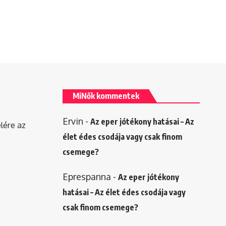
MiNők kommentek
Ervin
-
Az eper jótékony hatásai – Az
elére az
élet édes csodája vagy csak finom
csemege?
Eprespanna
-
Az eper jótékony
hatásai – Az élet édes csodája vagy
csak finom csemege?