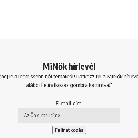
MiNők hírlevél
dj le a legfrissebb női témákról! Iratkozz fel a MiNők hírlev
alábbi Feliratkozás gombra kattintva!"
E-mail cím: