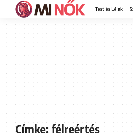
Test és Lélek
S
Címke:
félreértés