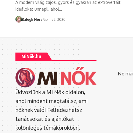
A modern világ zajos, gyors és gyakran az extrovertált
ideálokat ünnepli, ahol
…
Balogh Nóra
április 2, 2026
MiNők.hu
Ne mara
Üdvözlünk a Mi Nők oldalon,
ahol mindent megtalálsz, ami
nőknek való! Felfedezhetsz
tanácsokat és ajánlókat
különleges témakörökben.