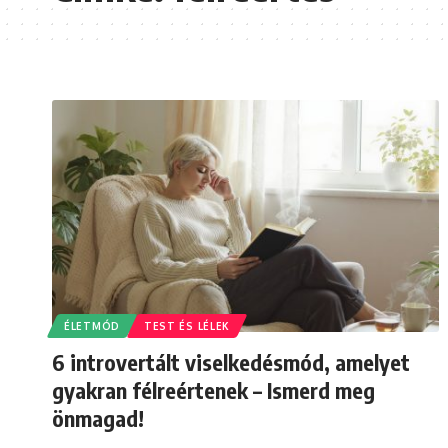
ÉLETMÓD
TEST ÉS LÉLEK
6 introvertált viselkedésmód, amelyet
gyakran félreértenek – Ismerd meg
önmagad!