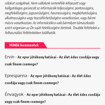
célokat szolgálnak. Nem vállalunk semmiféle kifejezett vagy
hallgatólagos garanciát az információk teljességére, pontosságára,
megfelelőségére, jogszerűségére, hasznosságára, megbízhatóságára,
alkalmasságára vagy hozzáférhetőségére vonatkozóan, vagy bármi
másra vonatkozóan. Az információkra való bármilyen támaszkodás
ezért szigorúan az Ön saját felelősségére történik. További feltételek a
felhasználási feltételekben
találhatók.
MiNők kommentek
Ervin
-
Az eper jótékony hatásai – Az élet édes csodája vagy
csak finom csemege?
Eprespanna
-
Az eper jótékony hatásai – Az élet édes
csodája vagy csak finom csemege?
Énvagyok
-
Az eper jótékony hatásai – Az élet édes csodája
vagy csak finom csemege?