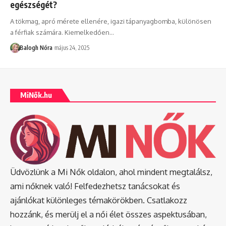
egészségét?
A tökmag, apró mérete ellenére, igazi tápanyagbomba, különösen
a férfiak számára. Kiemelkedően
…
Balogh Nóra
május 24, 2025
MiNők.hu
Üdvözlünk a Mi Nők oldalon, ahol mindent megtalálsz,
ami nőknek való! Felfedezhetsz tanácsokat és
ajánlókat különleges témakörökben. Csatlakozz
hozzánk, és merülj el a női élet összes aspektusában,