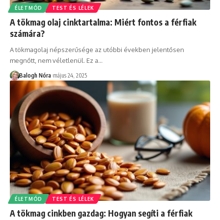
ÉLETMÓD
TEST ÉS LÉLEK
A tökmag olaj cinktartalma: Miért fontos a férfiak
számára?
A tökmagolaj népszerűsége az utóbbi években jelentősen
megnőtt, nem véletlenül. Ez a
…
Balogh Nóra
május 24, 2025
ÉLETMÓD
TEST ÉS LÉLEK
A tökmag cinkben gazdag: Hogyan segíti a férfiak