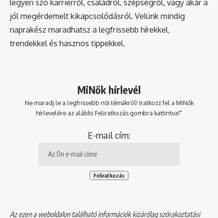
legyen szó karrierről, családról, szépségről, vagy akár a
jól megérdemelt kikapcsolódásról. Velünk mindig
naprakész maradhatsz a legfrissebb hírekkel,
trendekkel és hasznos tippekkel.
MiNők hírlevél
Ne maradj le a legfrissebb női témákról! Iratkozz fel a MiNők
hírlevelére az alábbi Feliratkozás gombra kattintva!"
E-mail cím:
Az ezen a weboldalon található információk kizárólag szórakoztatási