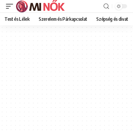
Test és Lélek
Szerelem és Párkapcsolat
Szépség és divat