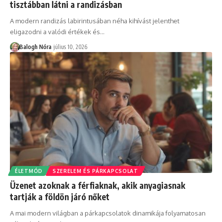
tisztábban látni a randizásban
A modern randizás labirintusában néha kihívást jelenthet
eligazodni a valódi értékek és
…
Balogh Nóra
július 10, 2026
ÉLETMÓD
SZERELEM ÉS PÁRKAPCSOLAT
Üzenet azoknak a férfiaknak, akik anyagiasnak
tartják a földön járó nőket
A mai modern világban a párkapcsolatok dinamikája folyamatosan