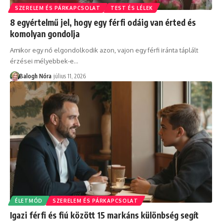
SZERELEM ÉS PÁRKAPCSOLAT
TEST ÉS LÉLEK
8 egyértelmű jel, hogy egy férfi odáig van érted és
komolyan gondolja
Amikor egy nő elgondolkodik azon, vajon egy férfi iránta táplált
érzései mélyebbek-e
…
Balogh Nóra
július 11, 2026
ÉLETMÓD
SZERELEM ÉS PÁRKAPCSOLAT
Igazi férfi és fiú között 15 markáns különbség segít