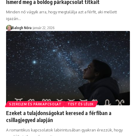
Ismerd meg a boldog párkapcsolat titkait
Minden nő vágyik arra, hogy megtalálja azt a férfit, aki mellett
igazán
…
Balogh Nóra
január 22, 2026
SZERELEM ÉS PÁRKAPCSOLAT
TEST ÉS LÉLEK
Ezeket a tulajdonságokat keresed a férfiban a
csillagjegyed alapján
A romantikus kapcsolatok labirintusában gyakran érezzük, hogy