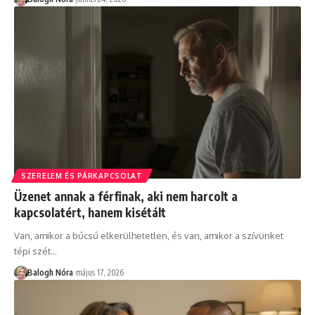
SZERELEM ÉS PÁRKAPCSOLAT
Üzenet annak a férfinak, aki nem harcolt a
kapcsolatért, hanem kisétált
Van, amikor a búcsú elkerülhetetlen, és van, amikor a szívünket
tépi szét
…
Balogh Nóra
május 17, 2026