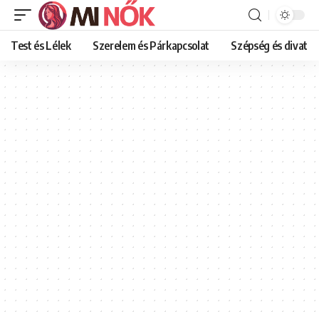
Test és Lélek
Szerelem és Párkapcsolat
Szépség és divat