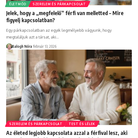
ÉLETMÓD
SZERELEM ÉS PÁRKAPCSOLAT
Jelek, hogy a „megfelelő” férfi van melletted – Mire
figyelj kapcsolatban?
Egy párkapcsolatban az egyik legmélyebb vágyunk, hogy
megtaláljuk azt a társat, aki
…
Balogh Nóra
február 13, 2026
SZERELEM ÉS PÁRKAPCSOLAT
TEST ÉS LÉLEK
Az életed legjobb kapcsolata azzal a férfival lesz, aki