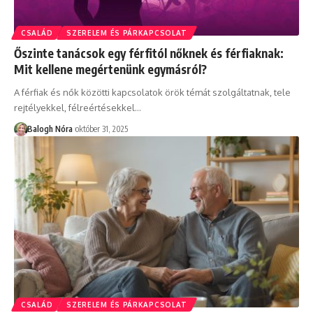
CSALÁD
SZERELEM ÉS PÁRKAPCSOLAT
Őszinte tanácsok egy férfitól nőknek és férfiaknak:
Mit kellene megértenünk egymásról?
A férfiak és nők közötti kapcsolatok örök témát szolgáltatnak, tele
rejtélyekkel, félreértésekkel
…
Balogh Nóra
október 31, 2025
CSALÁD
SZERELEM ÉS PÁRKAPCSOLAT