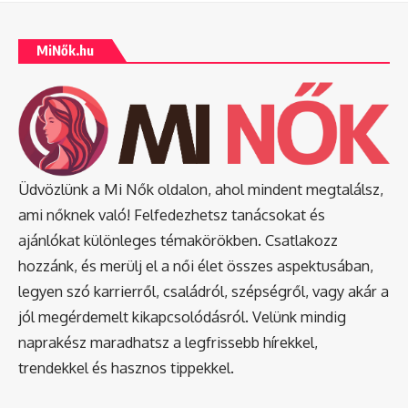
MiNők.hu
Üdvözlünk a Mi Nők oldalon, ahol mindent megtalálsz,
ami nőknek való! Felfedezhetsz tanácsokat és
ajánlókat különleges témakörökben. Csatlakozz
hozzánk, és merülj el a női élet összes aspektusában,
legyen szó karrierről, családról, szépségről, vagy akár a
jól megérdemelt kikapcsolódásról. Velünk mindig
naprakész maradhatsz a legfrissebb hírekkel,
trendekkel és hasznos tippekkel.