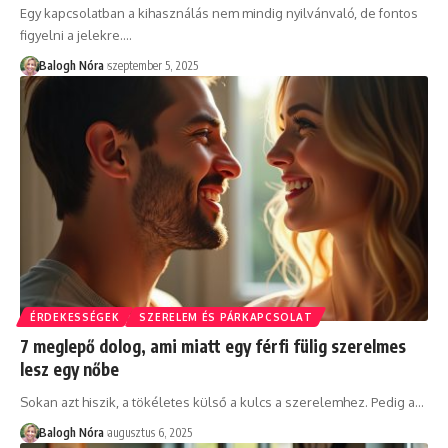
Egy kapcsolatban a kihasználás nem mindig nyilvánvaló, de fontos
figyelni a jelekre.
…
Balogh Nóra
szeptember 5, 2025
ÉRDEKESSÉGEK
SZERELEM ÉS PÁRKAPCSOLAT
7 meglepő dolog, ami miatt egy férfi fülig szerelmes
lesz egy nőbe
Sokan azt hiszik, a tökéletes külső a kulcs a szerelemhez. Pedig a
…
Balogh Nóra
augusztus 6, 2025