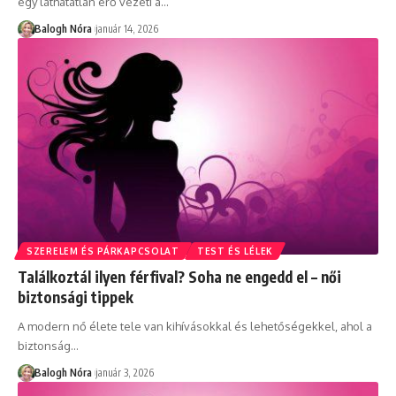
egy láthatatlan erő vezeti a
…
Balogh Nóra
január 14, 2026
SZERELEM ÉS PÁRKAPCSOLAT
TEST ÉS LÉLEK
Találkoztál ilyen férfival? Soha ne engedd el – női
biztonsági tippek
A modern nő élete tele van kihívásokkal és lehetőségekkel, ahol a
biztonság
…
Balogh Nóra
január 3, 2026