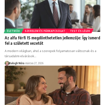
ÉLETMÓD
SZERELEM ÉS PÁRKAPCSOLAT
TEST ÉS LÉLEK
Az alfa férfi 15 megdönthetetlen jellemzője: Így ismerd
fel a született vezetőt
A modern világban, ahol a szerepek folyamatosan változnak és a
társadalmi elvárások
…
Balogh Nóra
március 27, 2026