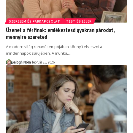
SZERELEM ÉS PÁRKAPCSOLAT
TEST ÉS LÉLEK
Üzenet a férfinak: emlékeztesd gyakran párodat,
mennyire szereted
A modern világ rohanó tempójában könnyű elveszni a
mindennapok sűrűjében. A munka,
…
Balogh Nóra
február 25, 2026