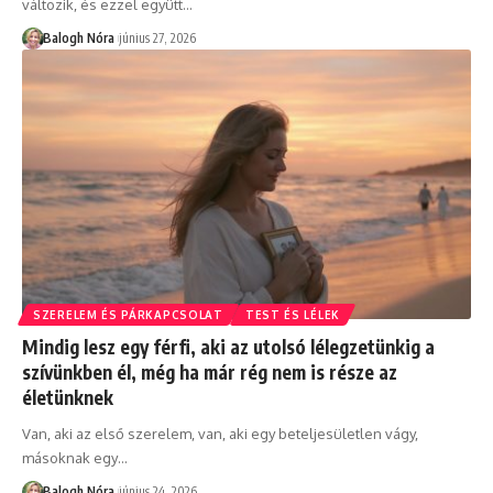
változik, és ezzel együtt
…
Balogh Nóra
június 27, 2026
SZERELEM ÉS PÁRKAPCSOLAT
TEST ÉS LÉLEK
Mindig lesz egy férfi, aki az utolsó lélegzetünkig a
szívünkben él, még ha már rég nem is része az
életünknek
Van, aki az első szerelem, van, aki egy beteljesületlen vágy,
másoknak egy
…
Balogh Nóra
június 24, 2026