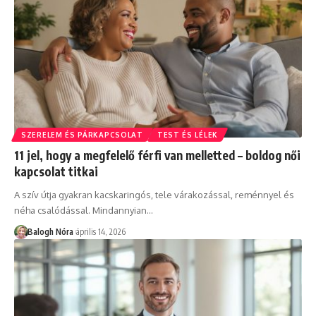
SZERELEM ÉS PÁRKAPCSOLAT
TEST ÉS LÉLEK
11 jel, hogy a megfelelő férfi van melletted – boldog női
kapcsolat titkai
A szív útja gyakran kacskaringós, tele várakozással, reménnyel és
néha csalódással. Mindannyian
…
Balogh Nóra
április 14, 2026