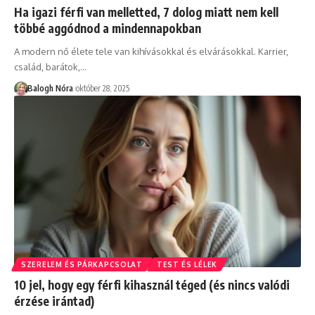
Ha igazi férfi van melletted, 7 dolog miatt nem kell
többé aggódnod a mindennapokban
A modern nő élete tele van kihívásokkal és elvárásokkal. Karrier,
család, barátok,
…
Balogh Nóra
október 28, 2025
SZERELEM ÉS PÁRKAPCSOLAT
TEST ÉS LÉLEK
10 jel, hogy egy férfi kihasznál téged (és nincs valódi
érzése irántad)