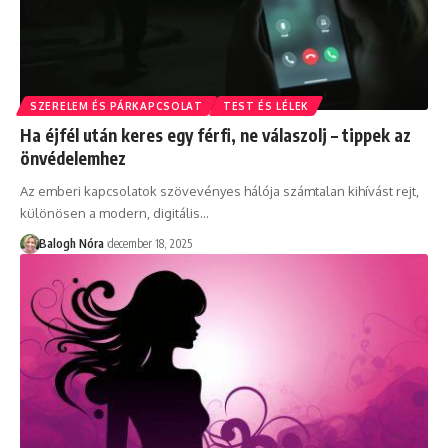
SZERELEM ÉS PÁRKAPCSOLAT
TEST ÉS LÉLEK
Ha éjfél után keres egy férfi, ne válaszolj – tippek az
önvédelemhez
Az emberi kapcsolatok szövevényes hálója számtalan kihívást rejt,
különösen a modern, digitális
…
Balogh Nóra
december 18, 2025