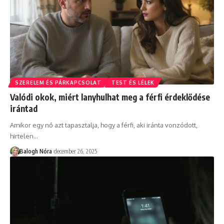
SZERELEM ÉS PÁRKAPCSOLAT
TEST ÉS LÉLEK
Valódi okok, miért lanyhulhat meg a férfi érdeklődése
irántad
Amikor egy nő azt tapasztalja, hogy a férfi, aki iránta vonzódott,
hirtelen
…
Balogh Nóra
december 26, 2025