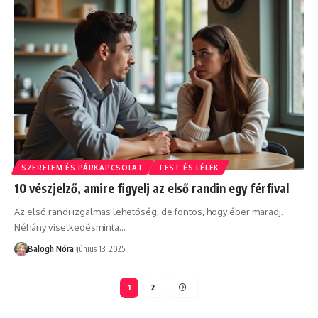
SZERELEM ÉS PÁRKAPCSOLAT
TEST ÉS LÉLEK
10 vészjelző, amire figyelj az első randin egy férfival
Az első randi izgalmas lehetőség, de fontos, hogy éber maradj.
Néhány viselkedésminta
…
Balogh Nóra
június 13, 2025
1
2