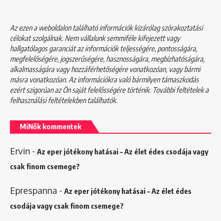
Az ezen a weboldalon található információk kizárólag szórakoztatási
célokat szolgálnak. Nem vállalunk semmiféle kifejezett vagy
hallgatólagos garanciát az információk teljességére, pontosságára,
megfelelőségére, jogszerűségére, hasznosságára, megbízhatóságára,
alkalmasságára vagy hozzáférhetőségére vonatkozóan, vagy bármi
másra vonatkozóan. Az információkra való bármilyen támaszkodás
ezért szigorúan az Ön saját felelősségére történik. További feltételek a
felhasználási feltételekben
találhatók.
MiNők kommentek
Ervin
-
Az eper jótékony hatásai – Az élet édes csodája vagy
csak finom csemege?
Eprespanna
-
Az eper jótékony hatásai – Az élet édes
csodája vagy csak finom csemege?