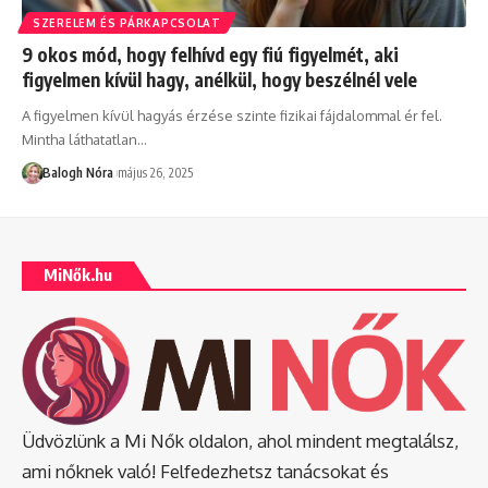
SZERELEM ÉS PÁRKAPCSOLAT
9 okos mód, hogy felhívd egy fiú figyelmét, aki
figyelmen kívül hagy, anélkül, hogy beszélnél vele
A figyelmen kívül hagyás érzése szinte fizikai fájdalommal ér fel.
Mintha láthatatlan
…
Balogh Nóra
május 26, 2025
MiNők.hu
Üdvözlünk a Mi Nők oldalon, ahol mindent megtalálsz,
ami nőknek való! Felfedezhetsz tanácsokat és