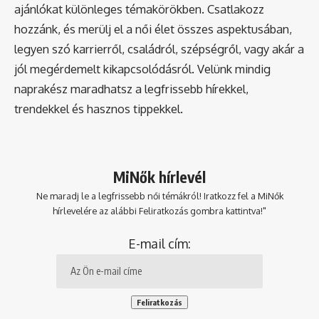
ajánlókat különleges témakörökben. Csatlakozz
hozzánk, és merülj el a női élet összes aspektusában,
legyen szó karrierről, családról, szépségről, vagy akár a
jól megérdemelt kikapcsolódásról. Velünk mindig
naprakész maradhatsz a legfrissebb hírekkel,
trendekkel és hasznos tippekkel.
MiNők hírlevél
Ne maradj le a legfrissebb női témákról! Iratkozz fel a MiNők
hírlevelére az alábbi Feliratkozás gombra kattintva!"
E-mail cím: