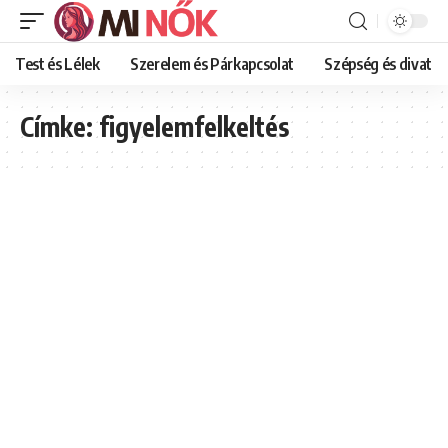
Test és Lélek
Szerelem és Párkapcsolat
Szépség és divat
Címke:
figyelemfelkeltés