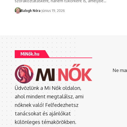
szórakoztatásként, hanem tükörként is, amelybe
…
Balogh Nóra
június 19, 2026
MiNők.hu
Ne mara
Üdvözlünk a Mi Nők oldalon,
ahol mindent megtalálsz, ami
nőknek való! Felfedezhetsz
tanácsokat és ajánlókat
különleges témakörökben.