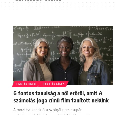
FILM ÉS MOZI
TEST ÉS LÉLEK
6 fontos tanulság a női erőről, amit A
számolás joga című film tanított nekünk
A mozi évtizedek óta szolgál nem csupán