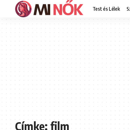
Test és Lélek
S
Címke:
film