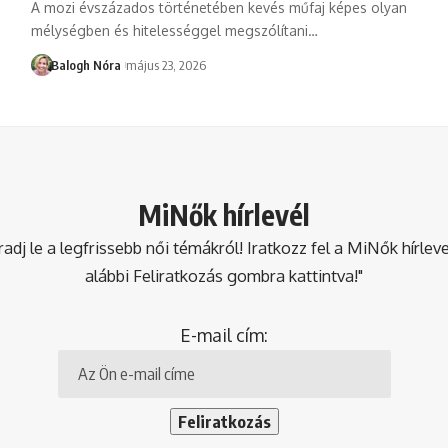
A mozi évszázados történetében kevés műfaj képes olyan
mélységben és hitelességgel megszólítani
…
Balogh Nóra
május 23, 2026
MiNők hírlevél
dj le a legfrissebb női témákról! Iratkozz fel a MiNők hírlev
alábbi Feliratkozás gombra kattintva!"
E-mail cím: