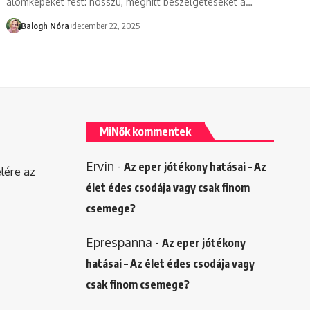
álomképeket fest: hosszú, meghitt beszélgetéseket a
…
Balogh Nóra
december 22, 2025
MiNők kommentek
Ervin
-
Az eper jótékony hatásai – Az
elére az
élet édes csodája vagy csak finom
csemege?
Eprespanna
-
Az eper jótékony
hatásai – Az élet édes csodája vagy
csak finom csemege?