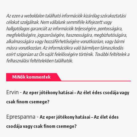
Az ezen a weboldalon található információk kizárólag szórakoztatási
célokat szolgálnak. Nem vállalunk semmiféle kifejezett vagy
hallgatólagos garanciát az információk teljességére, pontosságára,
megfelelőségére, jogszerűségére, hasznosságára, megbízhatóságára,
alkalmasságára vagy hozzáférhetőségére vonatkozóan, vagy bármi
másra vonatkozóan. Az információkra való bármilyen támaszkodás
ezért szigorúan az Ön saját felelősségére történik. További feltételek a
felhasználási feltételekben
találhatók.
MiNők kommentek
Ervin
-
Az eper jótékony hatásai – Az élet édes csodája vagy
csak finom csemege?
Eprespanna
-
Az eper jótékony hatásai – Az élet édes
csodája vagy csak finom csemege?