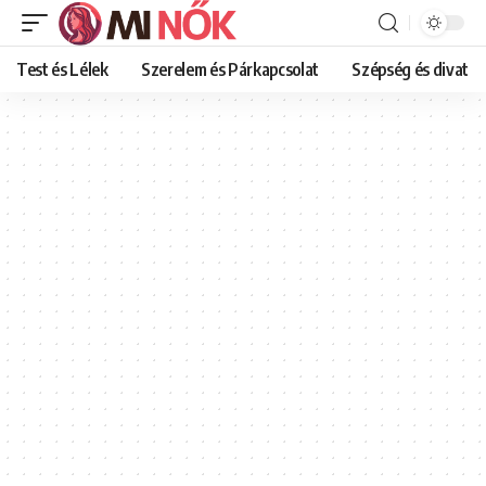
Test és Lélek
Szerelem és Párkapcsolat
Szépség és divat