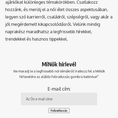
ajánlókat különleges témakörökben. Csatlakozz
hozzánk, és merülj el a női élet összes aspektusában,
legyen szó karrierről, családról, szépségről, vagy akár a
jól megérdemelt kikapcsolódásról. Velünk mindig
naprakész maradhatsz a legfrissebb hírekkel,
trendekkel és hasznos tippekkel.
MiNők hírlevél
Ne maradj le a legfrissebb női témákról! Iratkozz fel a MiNők
hírlevelére az alábbi Feliratkozás gombra kattintva!"
E-mail cím: