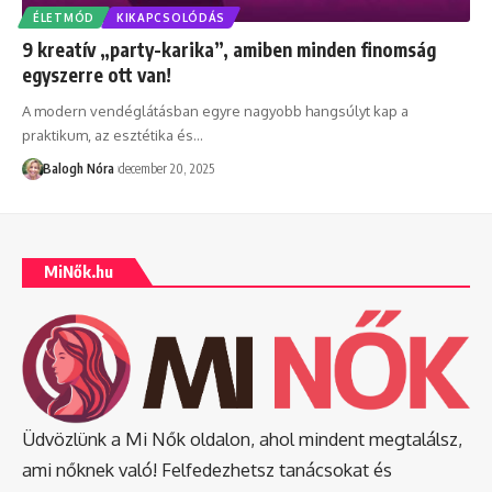
ÉLETMÓD
KIKAPCSOLÓDÁS
9 kreatív „party-karika”, amiben minden finomság
egyszerre ott van!
A modern vendéglátásban egyre nagyobb hangsúlyt kap a
praktikum, az esztétika és
…
Balogh Nóra
december 20, 2025
MiNők.hu
Üdvözlünk a Mi Nők oldalon, ahol mindent megtalálsz,
ami nőknek való! Felfedezhetsz tanácsokat és