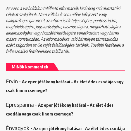
Az ezen a weboldalon található információk kizárólag szórakoztatási
célokat szolgálnak. Nem vállalunk semmiféle kifejezett vagy
hallgatólagos garanciát az információk teljességére, pontosságára,
megfelelőségére, jogszerűségére, hasznosságára, megbízhatóságára,
alkalmasságára vagy hozzáférhetőségére vonatkozóan, vagy bármi
másra vonatkozóan. Az információkra való bármilyen támaszkodás
ezért szigorúan az Ön saját felelősségére történik. További feltételek a
felhasználási feltételekben
találhatók.
MiNők kommentek
Ervin
-
Az eper jótékony hatásai – Az élet édes csodája vagy
csak finom csemege?
Eprespanna
-
Az eper jótékony hatásai – Az élet édes
csodája vagy csak finom csemege?
Énvagyok
-
Az eper jótékony hatásai – Az élet édes csodája