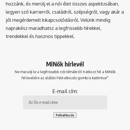
hozzánk, és merülj el a női élet összes aspektusában,
legyen szó karrierről, családról, szépségről, vagy akár a
jól megérdemelt kikapcsolódásról. Velünk mindig
naprakész maradhatsz a legfrissebb hírekkel,
trendekkel és hasznos tippekkel.
MiNők hírlevél
Ne maradj le a legfrissebb női témákról! Iratkozz fel a MiNők
hírlevelére az alábbi Feliratkozás gombra kattintva!"
E-mail cím: