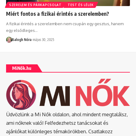
SZERELEM ÉS PÁRKAPCSOLAT
TEST ÉS LÉLEK
Miért fontos a fizikai érintés a szerelemben?
A fizikai érintés a szerelemben nem csupán egy gesztus, hanem
egy elsődleges
…
Balogh Nóra
május 30, 2025
MiNők.hu
Üdvözlünk a Mi Nők oldalon, ahol mindent megtalálsz,
ami nőknek való! Felfedezhetsz tanácsokat és
ajánlókat különleges témakörökben. Csatlakozz