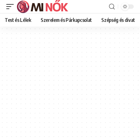
Test és Lélek
Szerelem és Párkapcsolat
Szépség és divat