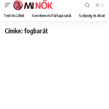
Test és Lélek
Szerelem és Párkapcsolat
Szépség és divat
Címke:
fogbarát