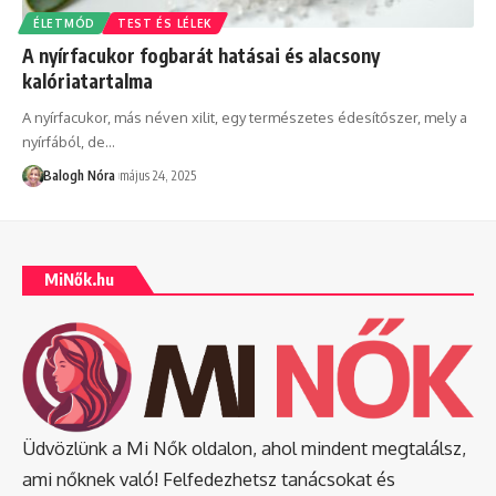
ÉLETMÓD
TEST ÉS LÉLEK
A nyírfacukor fogbarát hatásai és alacsony
kalóriatartalma
A nyírfacukor, más néven xilit, egy természetes édesítőszer, mely a
nyírfából, de
…
Balogh Nóra
május 24, 2025
MiNők.hu
Üdvözlünk a Mi Nők oldalon, ahol mindent megtalálsz,
ami nőknek való! Felfedezhetsz tanácsokat és