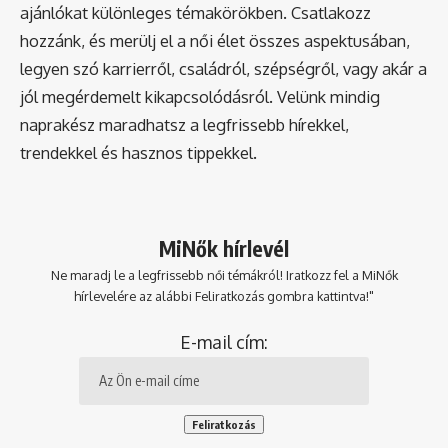
ajánlókat különleges témakörökben. Csatlakozz
hozzánk, és merülj el a női élet összes aspektusában,
legyen szó karrierről, családról, szépségről, vagy akár a
jól megérdemelt kikapcsolódásról. Velünk mindig
naprakész maradhatsz a legfrissebb hírekkel,
trendekkel és hasznos tippekkel.
MiNők hírlevél
Ne maradj le a legfrissebb női témákról! Iratkozz fel a MiNők
hírlevelére az alábbi Feliratkozás gombra kattintva!"
E-mail cím: