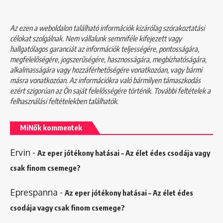
Az ezen a weboldalon található információk kizárólag szórakoztatási
célokat szolgálnak. Nem vállalunk semmiféle kifejezett vagy
hallgatólagos garanciát az információk teljességére, pontosságára,
megfelelőségére, jogszerűségére, hasznosságára, megbízhatóságára,
alkalmasságára vagy hozzáférhetőségére vonatkozóan, vagy bármi
másra vonatkozóan. Az információkra való bármilyen támaszkodás
ezért szigorúan az Ön saját felelősségére történik. További feltételek a
felhasználási feltételekben
találhatók.
MiNők kommentek
Ervin
-
Az eper jótékony hatásai – Az élet édes csodája vagy
csak finom csemege?
Eprespanna
-
Az eper jótékony hatásai – Az élet édes
csodája vagy csak finom csemege?