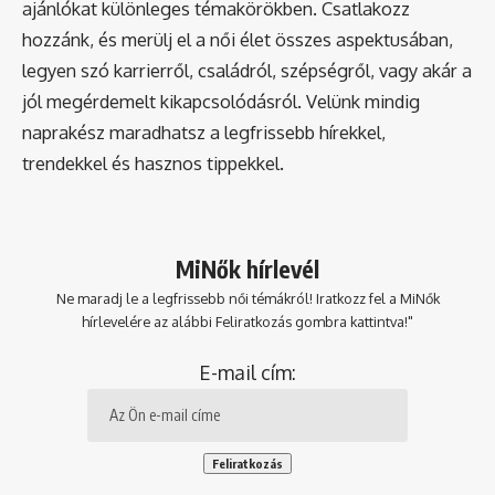
ajánlókat különleges témakörökben. Csatlakozz
hozzánk, és merülj el a női élet összes aspektusában,
legyen szó karrierről, családról, szépségről, vagy akár a
jól megérdemelt kikapcsolódásról. Velünk mindig
naprakész maradhatsz a legfrissebb hírekkel,
trendekkel és hasznos tippekkel.
MiNők hírlevél
Ne maradj le a legfrissebb női témákról! Iratkozz fel a MiNők
hírlevelére az alábbi Feliratkozás gombra kattintva!"
E-mail cím: