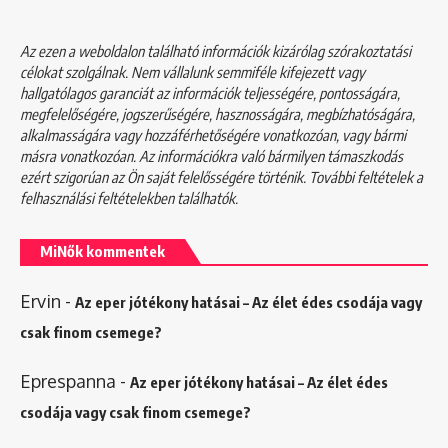
Az ezen a weboldalon található információk kizárólag szórakoztatási
célokat szolgálnak. Nem vállalunk semmiféle kifejezett vagy
hallgatólagos garanciát az információk teljességére, pontosságára,
megfelelőségére, jogszerűségére, hasznosságára, megbízhatóságára,
alkalmasságára vagy hozzáférhetőségére vonatkozóan, vagy bármi
másra vonatkozóan. Az információkra való bármilyen támaszkodás
ezért szigorúan az Ön saját felelősségére történik. További feltételek a
felhasználási feltételekben
találhatók.
MiNők kommentek
Ervin
-
Az eper jótékony hatásai – Az élet édes csodája vagy
csak finom csemege?
Eprespanna
-
Az eper jótékony hatásai – Az élet édes
csodája vagy csak finom csemege?