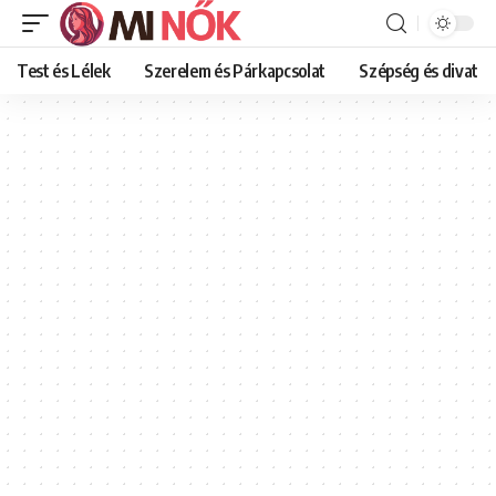
Test és Lélek
Szerelem és Párkapcsolat
Szépség és divat