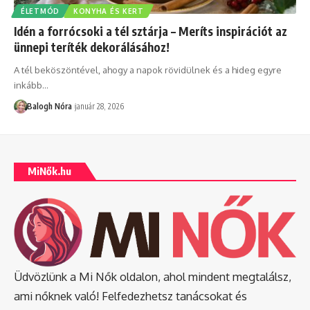
ÉLETMÓD
KONYHA ÉS KERT
Idén a forrócsoki a tél sztárja – Meríts inspirációt az
ünnepi teríték dekorálásához!
A tél beköszöntével, ahogy a napok rövidülnek és a hideg egyre
inkább
…
Balogh Nóra
január 28, 2026
MiNők.hu
Üdvözlünk a Mi Nők oldalon, ahol mindent megtalálsz,
ami nőknek való! Felfedezhetsz tanácsokat és