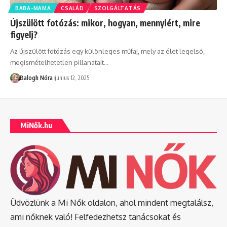
BABA-MAMA
CSALÁD
SZOLGÁLTATÁS
Újszülött fotózás: mikor, hogyan, mennyiért, mire
figyelj?
Az újszülött fotózás egy különleges műfaj, mely az élet legelső,
megismételhetetlen pillanatait
…
Balogh Nóra
június 12, 2025
MiNők.hu
Üdvözlünk a Mi Nők oldalon, ahol mindent megtalálsz,
ami nőknek való! Felfedezhetsz tanácsokat és