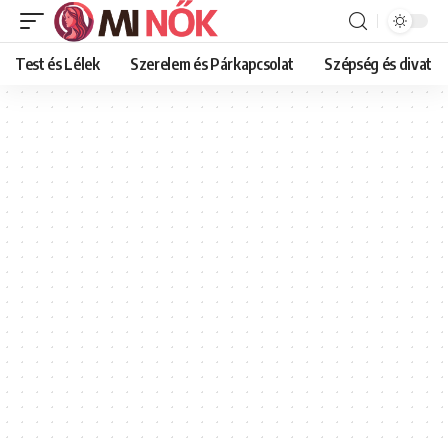
Test és Lélek
Szerelem és Párkapcsolat
Szépség és divat