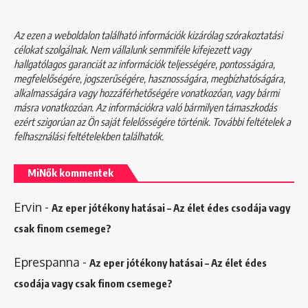
Az ezen a weboldalon található információk kizárólag szórakoztatási
célokat szolgálnak. Nem vállalunk semmiféle kifejezett vagy
hallgatólagos garanciát az információk teljességére, pontosságára,
megfelelőségére, jogszerűségére, hasznosságára, megbízhatóságára,
alkalmasságára vagy hozzáférhetőségére vonatkozóan, vagy bármi
másra vonatkozóan. Az információkra való bármilyen támaszkodás
ezért szigorúan az Ön saját felelősségére történik. További feltételek a
felhasználási feltételekben
találhatók.
MiNők kommentek
Ervin
-
Az eper jótékony hatásai – Az élet édes csodája vagy
csak finom csemege?
Eprespanna
-
Az eper jótékony hatásai – Az élet édes
csodája vagy csak finom csemege?