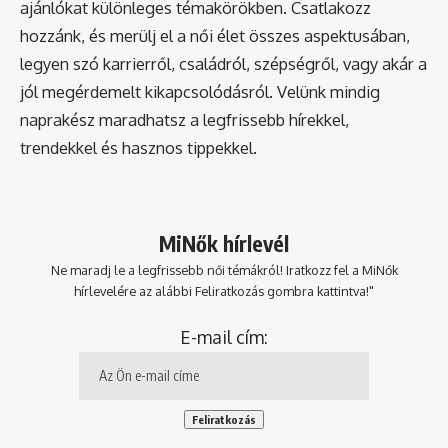
ajánlókat különleges témakörökben. Csatlakozz
hozzánk, és merülj el a női élet összes aspektusában,
legyen szó karrierről, családról, szépségről, vagy akár a
jól megérdemelt kikapcsolódásról. Velünk mindig
naprakész maradhatsz a legfrissebb hírekkel,
trendekkel és hasznos tippekkel.
MiNők hírlevél
Ne maradj le a legfrissebb női témákról! Iratkozz fel a MiNők
hírlevelére az alábbi Feliratkozás gombra kattintva!"
E-mail cím: