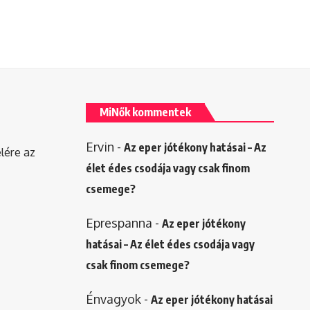
MiNők kommentek
Ervin
-
Az eper jótékony hatásai – Az
elére az
élet édes csodája vagy csak finom
csemege?
Eprespanna
-
Az eper jótékony
hatásai – Az élet édes csodája vagy
csak finom csemege?
Énvagyok
-
Az eper jótékony hatásai