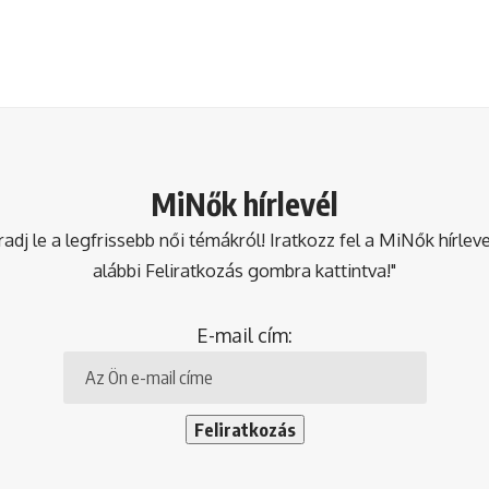
MiNők hírlevél
dj le a legfrissebb női témákról! Iratkozz fel a MiNők hírlev
alábbi Feliratkozás gombra kattintva!"
E-mail cím: