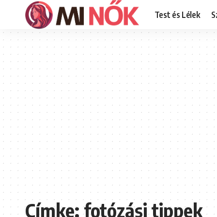
Test és Lélek
S
Címke:
fotózási tippek