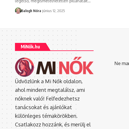
legelső, megismételhetetlen pillanatait
…
Balogh Nóra
június 12, 2025
MiNők.hu
Ne mara
Üdvözlünk a Mi Nők oldalon,
ahol mindent megtalálsz, ami
nőknek való! Felfedezhetsz
tanácsokat és ajánlókat
különleges témakörökben.
Csatlakozz hozzánk, és merülj el