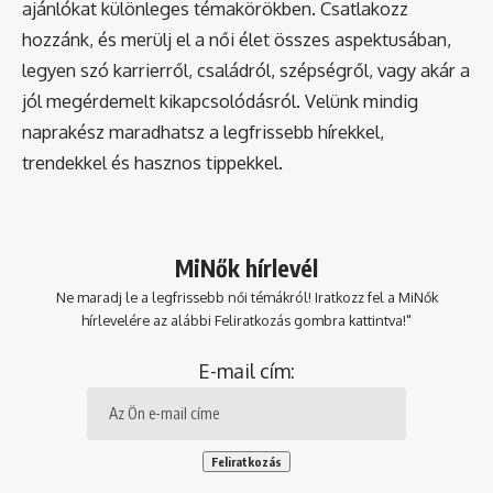
ajánlókat különleges témakörökben. Csatlakozz
hozzánk, és merülj el a női élet összes aspektusában,
legyen szó karrierről, családról, szépségről, vagy akár a
jól megérdemelt kikapcsolódásról. Velünk mindig
naprakész maradhatsz a legfrissebb hírekkel,
trendekkel és hasznos tippekkel.
MiNők hírlevél
Ne maradj le a legfrissebb női témákról! Iratkozz fel a MiNők
hírlevelére az alábbi Feliratkozás gombra kattintva!"
E-mail cím: