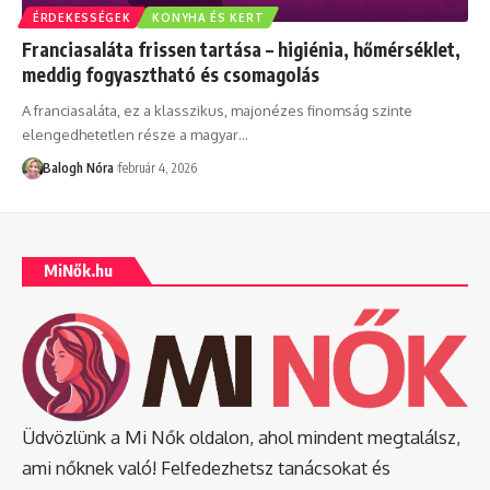
ÉRDEKESSÉGEK
KONYHA ÉS KERT
Franciasaláta frissen tartása – higiénia, hőmérséklet,
meddig fogyasztható és csomagolás
A franciasaláta, ez a klasszikus, majonézes finomság szinte
elengedhetetlen része a magyar
…
Balogh Nóra
február 4, 2026
MiNők.hu
Üdvözlünk a Mi Nők oldalon, ahol mindent megtalálsz,
ami nőknek való! Felfedezhetsz tanácsokat és