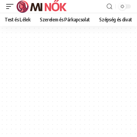
Test és Lélek
Szerelem és Párkapcsolat
Szépség és divat