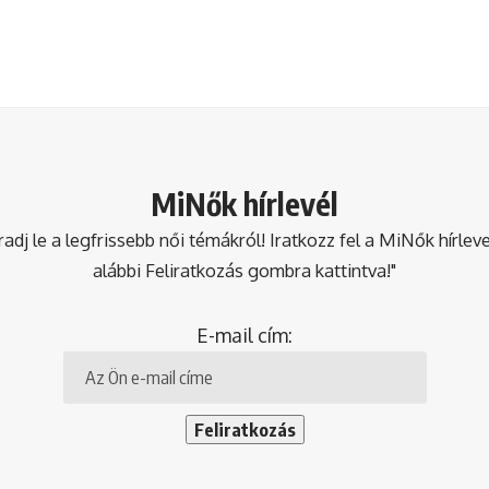
MiNők hírlevél
dj le a legfrissebb női témákról! Iratkozz fel a MiNők hírlev
alábbi Feliratkozás gombra kattintva!"
E-mail cím: