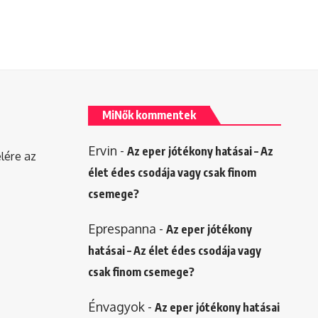
MiNők kommentek
Ervin
-
Az eper jótékony hatásai – Az
elére az
élet édes csodája vagy csak finom
csemege?
Eprespanna
-
Az eper jótékony
hatásai – Az élet édes csodája vagy
csak finom csemege?
Énvagyok
-
Az eper jótékony hatásai