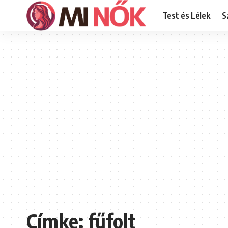
Test és Lélek
S
Címke:
fűfolt