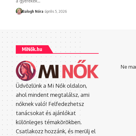
a gyerekek
…
Balogh Nóra
április 5, 2026
MiNők.hu
Ne mara
Üdvözlünk a Mi Nők oldalon,
ahol mindent megtalálsz, ami
nőknek való! Felfedezhetsz
tanácsokat és ajánlókat
különleges témakörökben.
Csatlakozz hozzánk, és merülj el