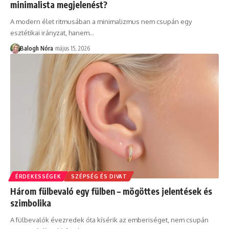
minimalista megjelenést?
A modern élet ritmusában a minimalizmus nem csupán egy
esztétikai irányzat, hanem
…
Balogh Nóra
május 15, 2026
ÉRDEKESSÉGEK
SZÉPSÉG ÉS DIVAT
Három fülbevaló egy fülben – mögöttes jelentések és
szimbolika
A fülbevalók évezredek óta kísérik az emberiséget, nem csupán