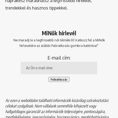
naprakész maradhatsz a legfrissebb hírekkel,
trendekkel és hasznos tippekkel.
MiNők hírlevél
Ne maradj le a legfrissebb női témákról! Iratkozz fel a MiNők
hírlevelére az alábbi Feliratkozás gombra kattintva!"
E-mail cím:
Az ezen a weboldalon található információk kizárólag szórakoztatási
célokat szolgálnak. Nem vállalunk semmiféle kifejezett vagy
hallgatólagos garanciát az információk teljességére, pontosságára,
megfelelőségére, jogszerűségére, hasznosságára, megbízhatóságára,