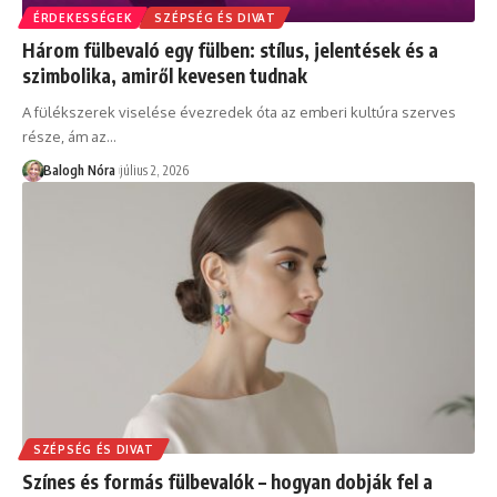
ÉRDEKESSÉGEK
SZÉPSÉG ÉS DIVAT
Három fülbevaló egy fülben: stílus, jelentések és a
szimbolika, amiről kevesen tudnak
A fülékszerek viselése évezredek óta az emberi kultúra szerves
része, ám az
…
Balogh Nóra
július 2, 2026
SZÉPSÉG ÉS DIVAT
Színes és formás fülbevalók – hogyan dobják fel a