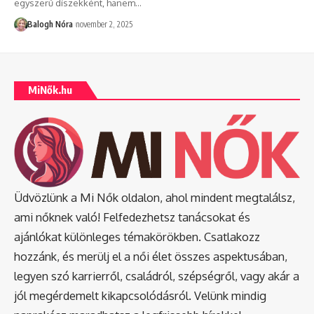
egyszerű díszekként, hanem
…
Balogh Nóra
november 2, 2025
MiNők.hu
Üdvözlünk a Mi Nők oldalon, ahol mindent megtalálsz,
ami nőknek való! Felfedezhetsz tanácsokat és
ajánlókat különleges témakörökben. Csatlakozz
hozzánk, és merülj el a női élet összes aspektusában,
legyen szó karrierről, családról, szépségről, vagy akár a
jól megérdemelt kikapcsolódásról. Velünk mindig