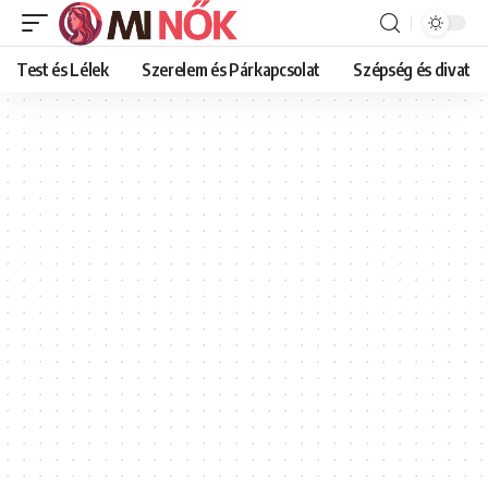
Test és Lélek
Szerelem és Párkapcsolat
Szépség és divat