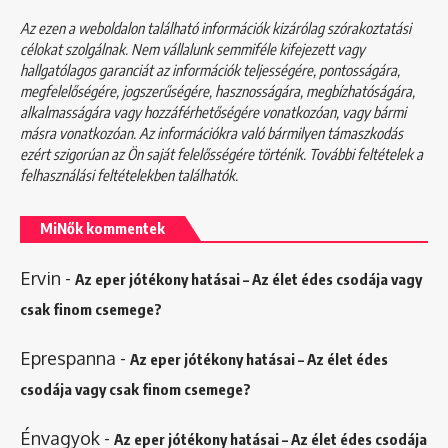
Az ezen a weboldalon található információk kizárólag szórakoztatási
célokat szolgálnak. Nem vállalunk semmiféle kifejezett vagy
hallgatólagos garanciát az információk teljességére, pontosságára,
megfelelőségére, jogszerűségére, hasznosságára, megbízhatóságára,
alkalmasságára vagy hozzáférhetőségére vonatkozóan, vagy bármi
másra vonatkozóan. Az információkra való bármilyen támaszkodás
ezért szigorúan az Ön saját felelősségére történik. További feltételek a
felhasználási feltételekben
találhatók.
MiNők kommentek
Ervin
-
Az eper jótékony hatásai – Az élet édes csodája vagy
csak finom csemege?
Eprespanna
-
Az eper jótékony hatásai – Az élet édes
csodája vagy csak finom csemege?
Énvagyok
-
Az eper jótékony hatásai – Az élet édes csodája