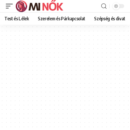
Test és Lélek
Szerelem és Párkapcsolat
Szépség és divat