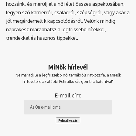
hozzánk, és merülj el a női élet összes aspektusában,
legyen szó karrierről, családról, szépségről, vagy akár a
jól megérdemelt kikapcsolódásról. Velünk mindig
naprakész maradhatsz a legfrissebb hírekkel,
trendekkel és hasznos tippekkel.
MiNők hírlevél
Ne maradj le a legfrissebb női témákról! Iratkozz fel a MiNők
hírlevelére az alábbi Feliratkozás gombra kattintva!"
E-mail cím: