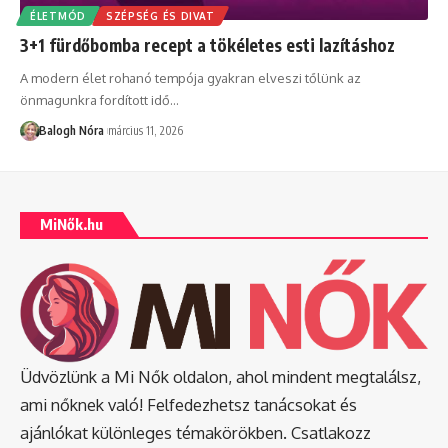
ÉLETMÓD
SZÉPSÉG ÉS DIVAT
3+1 fürdőbomba recept a tökéletes esti lazításhoz
A modern élet rohanó tempója gyakran elveszi tőlünk az
önmagunkra fordított idő
…
Balogh Nóra
március 11, 2026
MiNők.hu
Üdvözlünk a Mi Nők oldalon, ahol mindent megtalálsz,
ami nőknek való! Felfedezhetsz tanácsokat és
ajánlókat különleges témakörökben. Csatlakozz