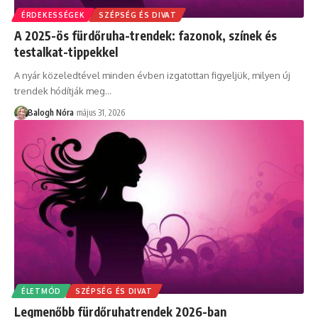
ÉRDEKESSÉGEK
SZÉPSÉG ÉS DIVAT
A 2025-ös fürdőruha-trendek: fazonok, színek és
testalkat-tippekkel
A nyár közeledtével minden évben izgatottan figyeljük, milyen új
trendek hódítják meg
…
Balogh Nóra
május 31, 2026
ÉLETMÓD
SZÉPSÉG ÉS DIVAT
Legmenőbb fürdőruhatrendek 2026-ban