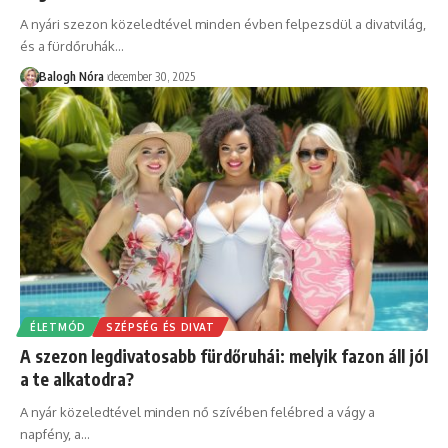
A nyári szezon közeledtével minden évben felpezsdül a divatvilág,
és a fürdőruhák
…
Balogh Nóra
december 30, 2025
ÉLETMÓD
SZÉPSÉG ÉS DIVAT
A szezon legdivatosabb fürdőruhái: melyik fazon áll jól
a te alkatodra?
A nyár közeledtével minden nő szívében felébred a vágy a
napfény, a
…