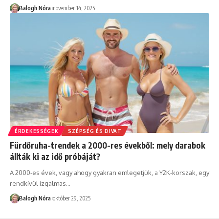
Balogh Nóra
november 14, 2025
ÉRDEKESSÉGEK
SZÉPSÉG ÉS DIVAT
Fürdőruha-trendek a 2000-res évekből: mely darabok
állták ki az idő próbáját?
A 2000-es évek, vagy ahogy gyakran emlegetjük, a Y2K-korszak, egy
rendkívül izgalmas
…
Balogh Nóra
október 29, 2025