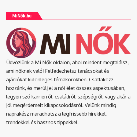
MiNők.hu
Üdvözlünk a Mi Nők oldalon, ahol mindent megtalálsz,
ami nőknek való! Felfedezhetsz tanácsokat és
ajánlókat különleges témakörökben. Csatlakozz
hozzánk, és merülj el a női élet összes aspektusában,
legyen szó karrierről, családról, szépségről, vagy akár a
jól megérdemelt kikapcsolódásról. Velünk mindig
naprakész maradhatsz a legfrissebb hírekkel,
trendekkel és hasznos tippekkel.