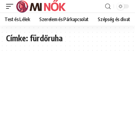
Test és Lélek
Szerelem és Párkapcsolat
Szépség és divat
Címke:
fürdőruha