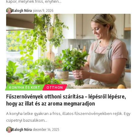
kapor, melynek friss, enyhén
…
Balogh Nóra
június 9, 2026
KONYHA ÉS KERT
OTTHON
Fűszernövények otthoni szárítása – lépésről lépésre,
hogy az illat és az aroma megmaradjon
A konyha lelke gyakran a friss, illatos fűszernövényekben rejlik. Egy
csipetnyi bazsalikom
…
Balogh Nóra
december 14, 2025