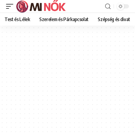
Test és Lélek
Szerelem és Párkapcsolat
Szépség és divat