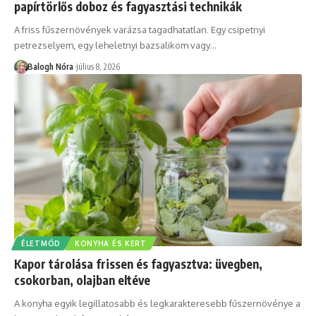
papírtörlős doboz és fagyasztási technikák
A friss fűszernövények varázsa tagadhatatlan. Egy csipetnyi
petrezselyem, egy leheletnyi bazsalikom vagy
…
Balogh Nóra
július 8, 2026
ÉLETMÓD
KONYHA ÉS KERT
Kapor tárolása frissen és fagyasztva: üvegben,
csokorban, olajban eltéve
A konyha egyik legillatosabb és legkarakteresebb fűszernövénye a