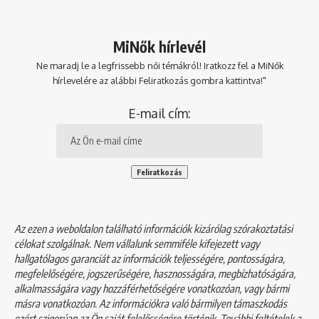
MiNők hírlevél
Ne maradj le a legfrissebb női témákról! Iratkozz fel a MiNők
hírlevelére az alábbi Feliratkozás gombra kattintva!"
E-mail cím:
Az ezen a weboldalon található információk kizárólag szórakoztatási
célokat szolgálnak. Nem vállalunk semmiféle kifejezett vagy
hallgatólagos garanciát az információk teljességére, pontosságára,
megfelelőségére, jogszerűségére, hasznosságára, megbízhatóságára,
alkalmasságára vagy hozzáférhetőségére vonatkozóan, vagy bármi
másra vonatkozóan. Az információkra való bármilyen támaszkodás
ezért szigorúan az Ön saját felelősségére történik. További feltételek a