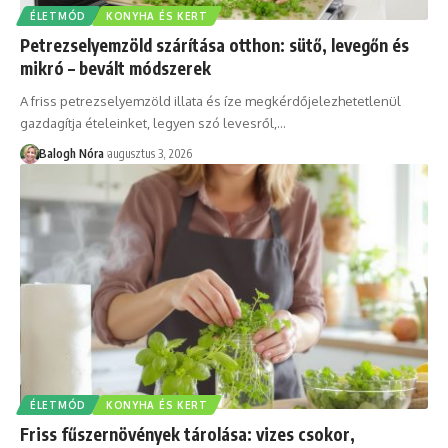
ÉLETMÓD
KONYHA ÉS KERT
Petrezselyemzöld szárítása otthon: sütő, levegőn és
mikró – bevált módszerek
A friss petrezselyemzöld illata és íze megkérdőjelezhetetlenül
gazdagítja ételeinket, legyen szó levesről,
…
Balogh Nóra
augusztus 3, 2026
ÉLETMÓD
KONYHA ÉS KERT
Friss fűszernövények tárolása: vizes csokor,