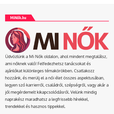
MiNők.hu
Üdvözlünk a Mi Nők oldalon, ahol mindent megtalálsz,
ami nőknek való! Felfedezhetsz tanácsokat és
ajánlókat különleges témakörökben. Csatlakozz
hozzánk, és merülj el a női élet összes aspektusában,
legyen szó karrierről, családról, szépségről, vagy akár a
jól megérdemelt kikapcsolódásról. Velünk mindig
naprakész maradhatsz a legfrissebb hírekkel,
trendekkel és hasznos tippekkel.