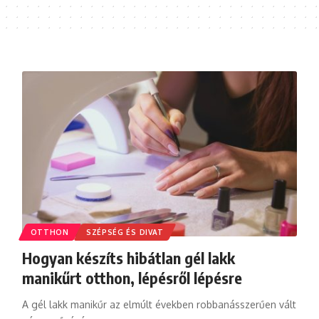
OTTHON
SZÉPSÉG ÉS DIVAT
Hogyan készíts hibátlan gél lakk
manikűrt otthon, lépésről lépésre
A gél lakk manikűr az elmúlt években robbanásszerűen vált