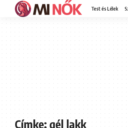
Test és Lélek
S
Címke:
gél lakk