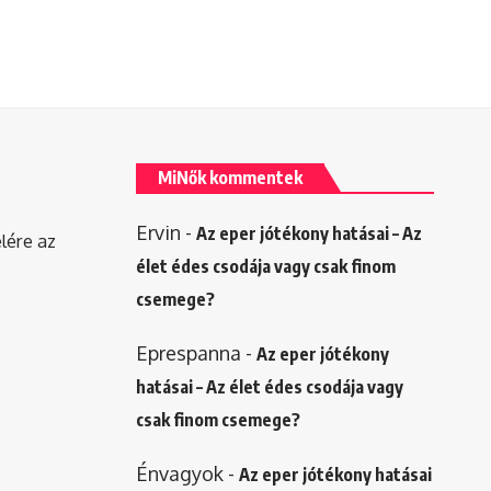
MiNők kommentek
Ervin
-
Az eper jótékony hatásai – Az
elére az
élet édes csodája vagy csak finom
csemege?
Eprespanna
-
Az eper jótékony
hatásai – Az élet édes csodája vagy
csak finom csemege?
Énvagyok
-
Az eper jótékony hatásai