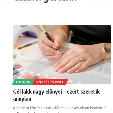
ÉLETMÓD
SZÉPSÉG ÉS DIVAT
Gél lakk nagy előnyei – ezért szeretik
annyian
A modern körömápolás világában kevés olyan innováció