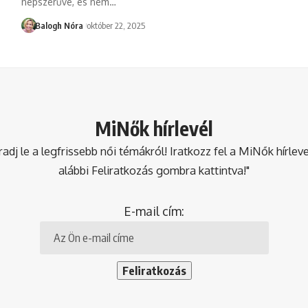
népszerűvé, és nem
…
Balogh Nóra
október 22, 2025
MiNők hírlevél
dj le a legfrissebb női témákról! Iratkozz fel a MiNők hírlev
alábbi Feliratkozás gombra kattintva!"
E-mail cím: