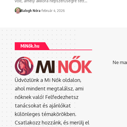
volt, amely akkora népszerűségre tett
…
Balogh Nóra
február 4, 2026
MiNők.hu
Ne mara
Üdvözlünk a Mi Nők oldalon,
ahol mindent megtalálsz, ami
nőknek való! Felfedezhetsz
tanácsokat és ajánlókat
különleges témakörökben.
Csatlakozz hozzánk, és merülj el