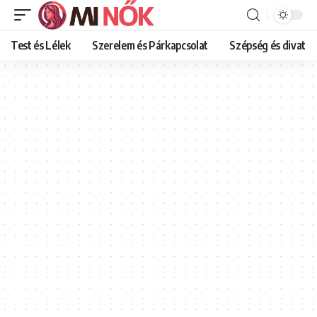
Test és Lélek
Szerelem és Párkapcsolat
Szépség és divat