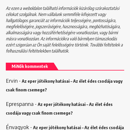
Az ezen a weboldalon található információk kizárólag szórakoztatási
célokat szolgálnak. Nem vállalunk semmiféle kifejezett vagy
hallgatólagos garanciát az információk teljességére, pontosságára,
megfelelőségére, jogszerűségére, hasznosságára, megbízhatóságára,
alkalmasságára vagy hozzáférhetőségére vonatkozóan, vagy bármi
másra vonatkozóan. Az információkra való bármilyen támaszkodás
ezért szigorúan az Ön saját felelősségére történik. További feltételek a
felhasználási feltételekben
találhatók.
MiNők kommentek
Ervin
-
Az eper jótékony hatásai – Az élet édes csodája vagy
csak finom csemege?
Eprespanna
-
Az eper jótékony hatásai – Az élet édes
csodája vagy csak finom csemege?
Énvagyok
-
Az eper jótékony hatásai – Az élet édes csodája