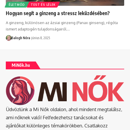
ÉLETMÓD
TEST ÉS LÉLEK
Hogyan segít a ginzeng a stressz leküzdésében?
A ginzeng, különösen az ázsiai ginzeng (Panax ginseng), régóta
ismert adaptogén tulajdonságairól.
…
Balogh Nóra
június 8, 2025
MiNők.hu
Üdvözlünk a Mi Nők oldalon, ahol mindent megtalálsz,
ami nőknek való! Felfedezhetsz tanácsokat és
ajánlókat különleges témakörökben. Csatlakozz