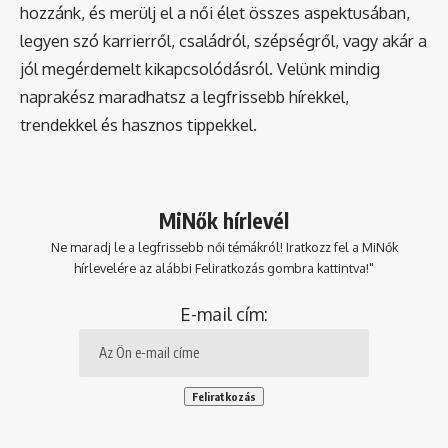
hozzánk, és merülj el a női élet összes aspektusában,
legyen szó karrierről, családról, szépségről, vagy akár a
jól megérdemelt kikapcsolódásról. Velünk mindig
naprakész maradhatsz a legfrissebb hírekkel,
trendekkel és hasznos tippekkel.
MiNők hírlevél
Ne maradj le a legfrissebb női témákról! Iratkozz fel a MiNők
hírlevelére az alábbi Feliratkozás gombra kattintva!"
E-mail cím: