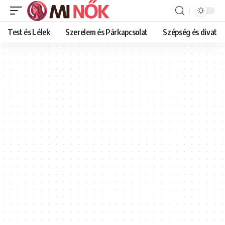
Test és Lélek
Szerelem és Párkapcsolat
Szépség és divat