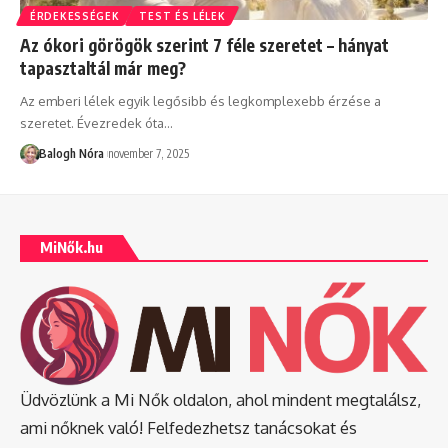
ÉRDEKESSÉGEK
TEST ÉS LÉLEK
Az ókori görögök szerint 7 féle szeretet – hányat
tapasztaltál már meg?
Az emberi lélek egyik legősibb és legkomplexebb érzése a
szeretet. Évezredek óta
…
Balogh Nóra
november 7, 2025
MiNők.hu
Üdvözlünk a Mi Nők oldalon, ahol mindent megtalálsz,
ami nőknek való! Felfedezhetsz tanácsokat és