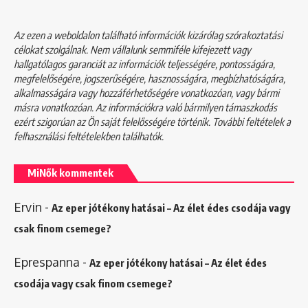
Az ezen a weboldalon található információk kizárólag szórakoztatási
célokat szolgálnak. Nem vállalunk semmiféle kifejezett vagy
hallgatólagos garanciát az információk teljességére, pontosságára,
megfelelőségére, jogszerűségére, hasznosságára, megbízhatóságára,
alkalmasságára vagy hozzáférhetőségére vonatkozóan, vagy bármi
másra vonatkozóan. Az információkra való bármilyen támaszkodás
ezért szigorúan az Ön saját felelősségére történik. További feltételek a
felhasználási feltételekben
találhatók.
MiNők kommentek
Ervin
-
Az eper jótékony hatásai – Az élet édes csodája vagy
csak finom csemege?
Eprespanna
-
Az eper jótékony hatásai – Az élet édes
csodája vagy csak finom csemege?