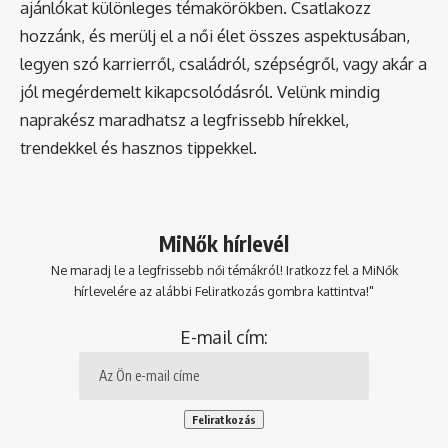
ajánlókat különleges témakörökben. Csatlakozz
hozzánk, és merülj el a női élet összes aspektusában,
legyen szó karrierről, családról, szépségről, vagy akár a
jól megérdemelt kikapcsolódásról. Velünk mindig
naprakész maradhatsz a legfrissebb hírekkel,
trendekkel és hasznos tippekkel.
MiNők hírlevél
Ne maradj le a legfrissebb női témákról! Iratkozz fel a MiNők
hírlevelére az alábbi Feliratkozás gombra kattintva!"
E-mail cím: