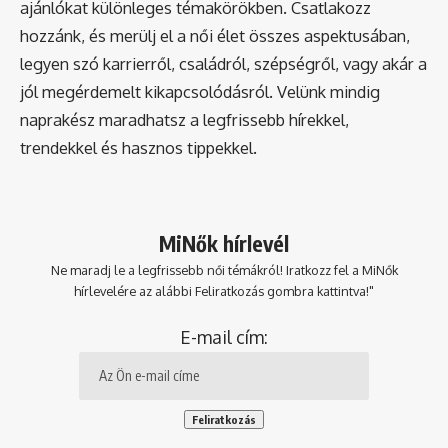
ajánlókat különleges témakörökben. Csatlakozz
hozzánk, és merülj el a női élet összes aspektusában,
legyen szó karrierről, családról, szépségről, vagy akár a
jól megérdemelt kikapcsolódásról. Velünk mindig
naprakész maradhatsz a legfrissebb hírekkel,
trendekkel és hasznos tippekkel.
MiNők hírlevél
Ne maradj le a legfrissebb női témákról! Iratkozz fel a MiNők
hírlevelére az alábbi Feliratkozás gombra kattintva!"
E-mail cím: