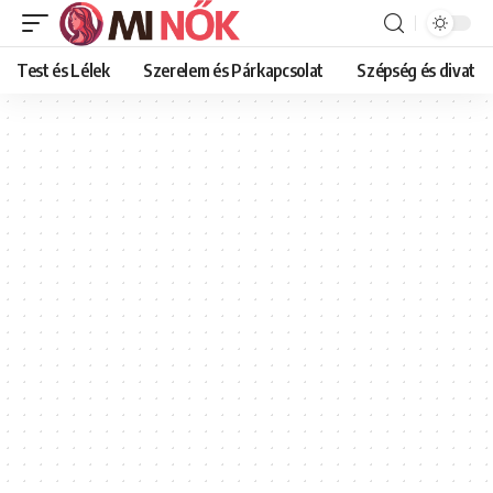
Test és Lélek
Szerelem és Párkapcsolat
Szépség és divat