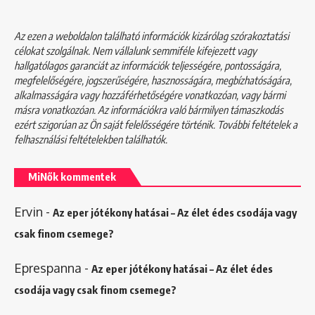
Az ezen a weboldalon található információk kizárólag szórakoztatási
célokat szolgálnak. Nem vállalunk semmiféle kifejezett vagy
hallgatólagos garanciát az információk teljességére, pontosságára,
megfelelőségére, jogszerűségére, hasznosságára, megbízhatóságára,
alkalmasságára vagy hozzáférhetőségére vonatkozóan, vagy bármi
másra vonatkozóan. Az információkra való bármilyen támaszkodás
ezért szigorúan az Ön saját felelősségére történik. További feltételek a
felhasználási feltételekben
találhatók.
MiNők kommentek
Ervin
-
Az eper jótékony hatásai – Az élet édes csodája vagy
csak finom csemege?
Eprespanna
-
Az eper jótékony hatásai – Az élet édes
csodája vagy csak finom csemege?