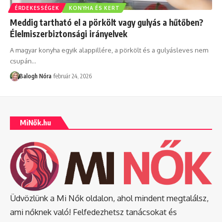
ÉRDEKESSÉGEK
KONYHA ÉS KERT
Meddig tartható el a pörkölt vagy gulyás a hűtőben?
Élelmiszerbiztonsági irányelvek
A magyar konyha egyik alappillére, a pörkölt és a gulyásleves nem
csupán
…
Balogh Nóra
február 24, 2026
MiNők.hu
Üdvözlünk a Mi Nők oldalon, ahol mindent megtalálsz,
ami nőknek való! Felfedezhetsz tanácsokat és