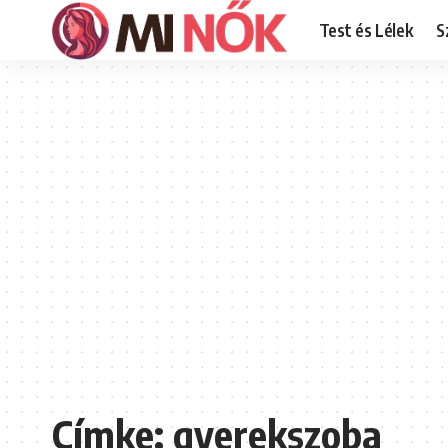
Test és Lélek
S
Címke:
gyerekszoba