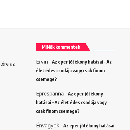
MiNők kommentek
Ervin
-
Az eper jótékony hatásai – Az
elére az
élet édes csodája vagy csak finom
csemege?
Eprespanna
-
Az eper jótékony
hatásai – Az élet édes csodája vagy
csak finom csemege?
Énvagyok
-
Az eper jótékony hatásai