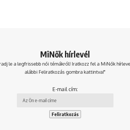
MiNők hírlevél
dj le a legfrissebb női témákról! Iratkozz fel a MiNők hírlev
alábbi Feliratkozás gombra kattintva!"
E-mail cím: