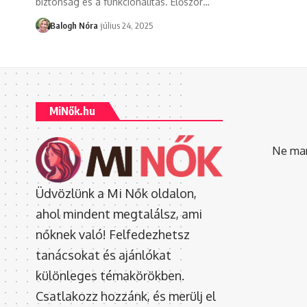
biztonság és a funkcionalitás. Először
…
Balogh Nóra
július 24, 2025
MiNők.hu
Ne mara
Üdvözlünk a Mi Nők oldalon,
ahol mindent megtalálsz, ami
nőknek való! Felfedezhetsz
tanácsokat és ajánlókat
különleges témakörökben.
Csatlakozz hozzánk, és merülj el