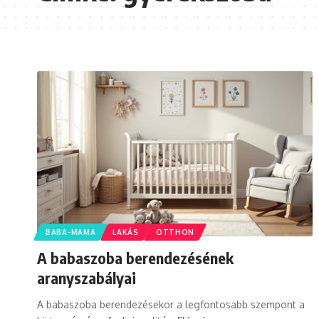
BABA-MAMA
LAKÁS
OTTHON
A babaszoba berendezésének
aranyszabályai
A babaszoba berendezésekor a legfontosabb szempont a