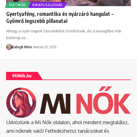
ÉLETMÓD
KIKAPCSOLÓDÁS
Gyertyafény, romantika és nyárzáró hangulat –
Gyömrő legszebb pillanatai
Ahogy a nyári napok lassanként rövidülnek, és a levegőbe már
belengi az
…
Balogh Nóra
március 13, 2026
MiNők.hu
Üdvözlünk a Mi Nők oldalon, ahol mindent megtalálsz,
ami nőknek való! Felfedezhetsz tanácsokat és