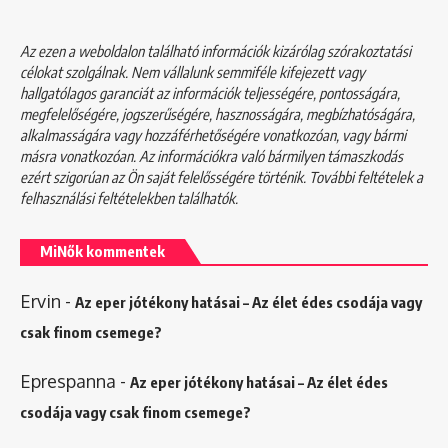
Az ezen a weboldalon található információk kizárólag szórakoztatási
célokat szolgálnak. Nem vállalunk semmiféle kifejezett vagy
hallgatólagos garanciát az információk teljességére, pontosságára,
megfelelőségére, jogszerűségére, hasznosságára, megbízhatóságára,
alkalmasságára vagy hozzáférhetőségére vonatkozóan, vagy bármi
másra vonatkozóan. Az információkra való bármilyen támaszkodás
ezért szigorúan az Ön saját felelősségére történik. További feltételek a
felhasználási feltételekben
találhatók.
MiNők kommentek
Ervin
-
Az eper jótékony hatásai – Az élet édes csodája vagy
csak finom csemege?
Eprespanna
-
Az eper jótékony hatásai – Az élet édes
csodája vagy csak finom csemege?