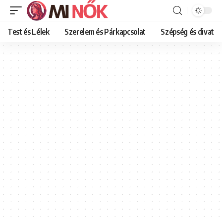
Test és Lélek
Szerelem és Párkapcsolat
Szépség és divat