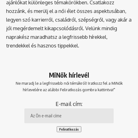
ajánlókat különleges témakörökben. Csatlakozz
hozzánk, és merülj el a női élet összes aspektusában,
legyen szó karrierről, családról, szépségről, vagy akár a
jól megérdemelt kikapcsolódásról. Velünk mindig
naprakész maradhatsz a legfrissebb hírekkel,
trendekkel és hasznos tippekkel.
MiNők hírlevél
Ne maradj le a legfrissebb női témákról! Iratkozz fel a MiNők
hírlevelére az alábbi Feliratkozás gombra kattintva!"
E-mail cím: