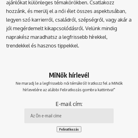
ajánlókat különleges témakörökben. Csatlakozz
hozzánk, és merülj el a női élet összes aspektusában,
legyen szó karrierről, családról, szépségről, vagy akár a
jól megérdemelt kikapcsolódásról. Velünk mindig
naprakész maradhatsz a legfrissebb hírekkel,
trendekkel és hasznos tippekkel.
MiNők hírlevél
Ne maradj le a legfrissebb női témákról! Iratkozz fel a MiNők
hírlevelére az alábbi Feliratkozás gombra kattintva!"
E-mail cím: