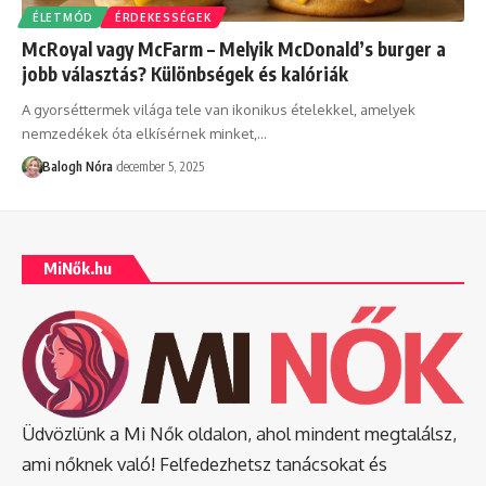
ÉLETMÓD
ÉRDEKESSÉGEK
McRoyal vagy McFarm – Melyik McDonald’s burger a
jobb választás? Különbségek és kalóriák
A gyorséttermek világa tele van ikonikus ételekkel, amelyek
nemzedékek óta elkísérnek minket,
…
Balogh Nóra
december 5, 2025
MiNők.hu
Üdvözlünk a Mi Nők oldalon, ahol mindent megtalálsz,
ami nőknek való! Felfedezhetsz tanácsokat és