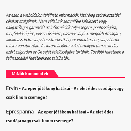
Az ezen a weboldalon található információk kizárólag szórakoztatási
célokat szolgálnak. Nem vállalunk semmiféle kifejezett vagy
hallgatólagos garanciát az információk teljességére, pontosságára,
megfelelőségére, jogszerűségére, hasznosságára, megbízhatóságára,
alkalmasságára vagy hozzáférhetőségére vonatkozóan, vagy bármi
másra vonatkozóan. Az információkra való bármilyen támaszkodás
ezért szigorúan az Ön saját felelősségére történik. További feltételek a
felhasználási feltételekben
találhatók.
MiNők kommentek
Ervin
-
Az eper jótékony hatásai – Az élet édes csodája vagy
csak finom csemege?
Eprespanna
-
Az eper jótékony hatásai – Az élet édes
csodája vagy csak finom csemege?