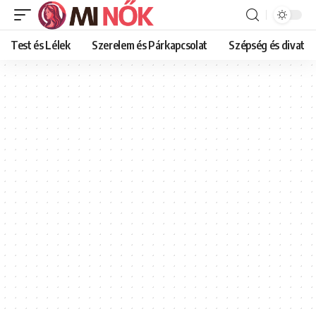
Test és Lélek
Szerelem és Párkapcsolat
Szépség és divat