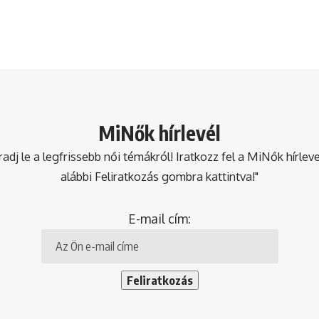
MiNők hírlevél
dj le a legfrissebb női témákról! Iratkozz fel a MiNők hírlev
alábbi Feliratkozás gombra kattintva!"
E-mail cím: