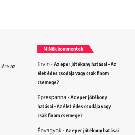
MiNők kommentek
Ervin
-
Az eper jótékony hatásai – Az
elére az
élet édes csodája vagy csak finom
csemege?
Eprespanna
-
Az eper jótékony
hatásai – Az élet édes csodája vagy
csak finom csemege?
Énvagyok
-
Az eper jótékony hatásai