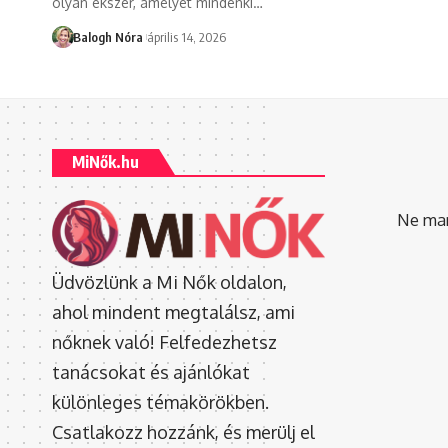
olyan ékszer, amelyet mindenki
…
Balogh Nóra
április 14, 2026
MiNők.hu
Ne mara
Üdvözlünk a Mi Nők oldalon,
ahol mindent megtalálsz, ami
nőknek való! Felfedezhetsz
tanácsokat és ajánlókat
különleges témakörökben.
Csatlakozz hozzánk, és merülj el