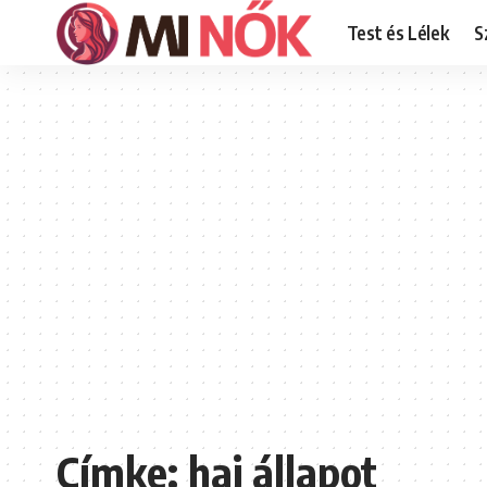
Test és Lélek
S
Címke:
haj állapot