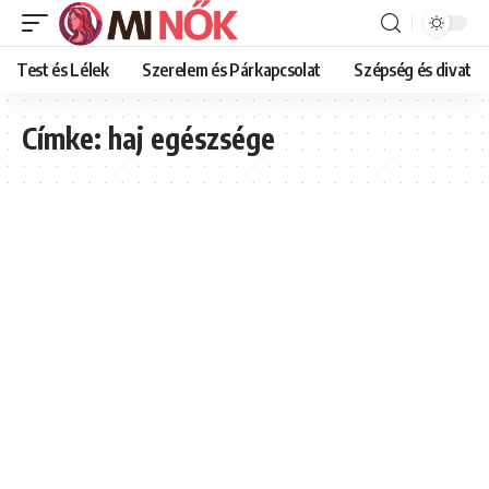
Test és Lélek
Szerelem és Párkapcsolat
Szépség és divat
Címke:
haj egészsége