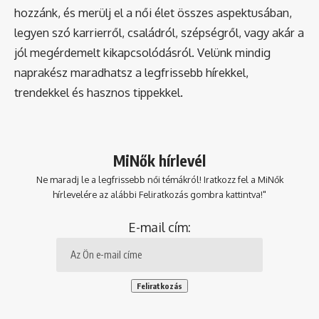
hozzánk, és merülj el a női élet összes aspektusában,
legyen szó karrierről, családról, szépségről, vagy akár a
jól megérdemelt kikapcsolódásról. Velünk mindig
naprakész maradhatsz a legfrissebb hírekkel,
trendekkel és hasznos tippekkel.
MiNők hírlevél
Ne maradj le a legfrissebb női témákról! Iratkozz fel a MiNők
hírlevelére az alábbi Feliratkozás gombra kattintva!"
E-mail cím: