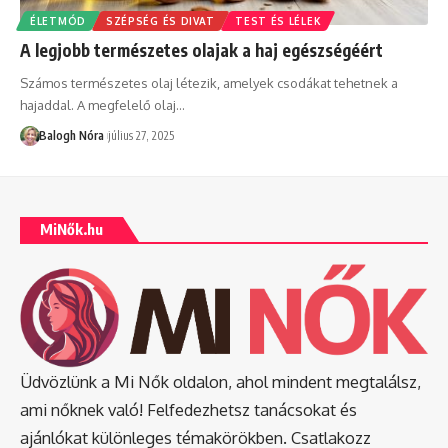
ÉLETMÓD
SZÉPSÉG ÉS DIVAT
TEST ÉS LÉLEK
A legjobb természetes olajak a haj egészségéért
Számos természetes olaj létezik, amelyek csodákat tehetnek a
hajaddal. A megfelelő olaj
…
Balogh Nóra
július 27, 2025
MiNők.hu
Üdvözlünk a Mi Nők oldalon, ahol mindent megtalálsz,
ami nőknek való! Felfedezhetsz tanácsokat és
ajánlókat különleges témakörökben. Csatlakozz