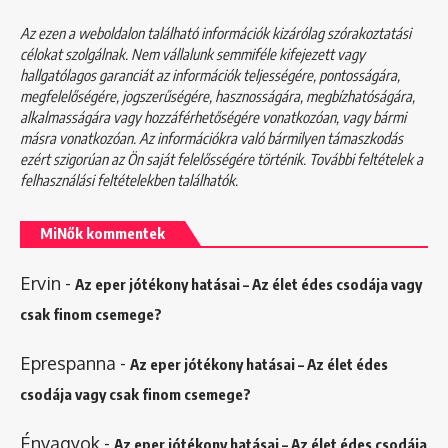
Az ezen a weboldalon található információk kizárólag szórakoztatási
célokat szolgálnak. Nem vállalunk semmiféle kifejezett vagy
hallgatólagos garanciát az információk teljességére, pontosságára,
megfelelőségére, jogszerűségére, hasznosságára, megbízhatóságára,
alkalmasságára vagy hozzáférhetőségére vonatkozóan, vagy bármi
másra vonatkozóan. Az információkra való bármilyen támaszkodás
ezért szigorúan az Ön saját felelősségére történik. További feltételek a
felhasználási feltételekben
találhatók.
MiNők kommentek
Ervin
-
Az eper jótékony hatásai – Az élet édes csodája vagy
csak finom csemege?
Eprespanna
-
Az eper jótékony hatásai – Az élet édes
csodája vagy csak finom csemege?
Énvagyok
-
Az eper jótékony hatásai – Az élet édes csodája