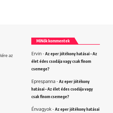
MiNők kommentek
Ervin
-
Az eper jótékony hatásai – Az
elére az
élet édes csodája vagy csak finom
csemege?
Eprespanna
-
Az eper jótékony
hatásai – Az élet édes csodája vagy
csak finom csemege?
Énvagyok
-
Az eper jótékony hatásai