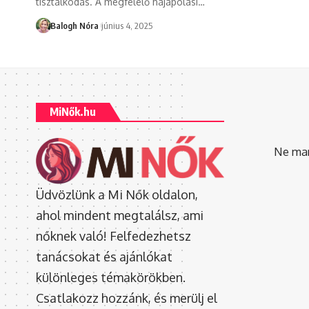
tisztálkodás. A megfelelő hajápolási
…
Balogh Nóra
június 4, 2025
MiNők.hu
Ne mara
Üdvözlünk a Mi Nők oldalon,
ahol mindent megtalálsz, ami
nőknek való! Felfedezhetsz
tanácsokat és ajánlókat
különleges témakörökben.
Csatlakozz hozzánk, és merülj el