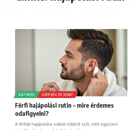
ÉLETMÓD
SZÉPSÉG ÉS DIVAT
Férfi hajápolási rutin – mire érdemes
odafigyelni?
A férfiak hajápolása sokkal többről szól, mint egyszerű