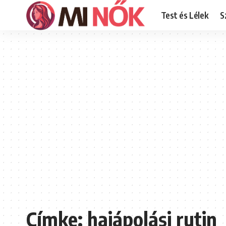
Test és Lélek
S
Címke:
hajápolási rutin