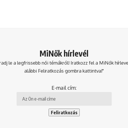
MiNők hírlevél
dj le a legfrissebb női témákról! Iratkozz fel a MiNők hírlev
alábbi Feliratkozás gombra kattintva!"
E-mail cím: