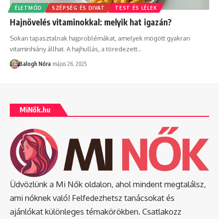
ÉLETMÓD
SZÉPSÉG ÉS DIVAT
TEST ÉS LÉLEK
Hajnövelés vitaminokkal: melyik hat igazán?
Sokan tapasztalnak hajproblémákat, amelyek mögött gyakran
vitaminhiány állhat. A hajhullás, a töredezett
…
Balogh Nóra
május 26, 2025
MiNők.hu
Üdvözlünk a Mi Nők oldalon, ahol mindent megtalálsz,
ami nőknek való! Felfedezhetsz tanácsokat és
ajánlókat különleges témakörökben. Csatlakozz