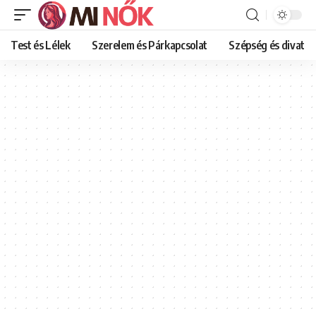
Test és Lélek
Szerelem és Párkapcsolat
Szépség és divat