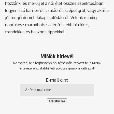
hozzánk, és merülj el a női élet összes aspektusában,
legyen szó karrierről, családról, szépségről, vagy akár a
jól megérdemelt kikapcsolódásról. Velünk mindig
naprakész maradhatsz a legfrissebb hírekkel,
trendekkel és hasznos tippekkel.
MiNők hírlevél
Ne maradj le a legfrissebb női témákról! Iratkozz fel a MiNők
hírlevelére az alábbi Feliratkozás gombra kattintva!"
E-mail cím: