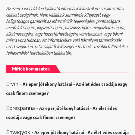
Az ezen a weboldalon található információk kizárólag szórakoztatási
célokat szolgálnak. Nem vállalunk semmiféle kifejezett vagy
hallgatólagos garanciát az információk teljességére, pontosságára,
megfelelőségére, jogszerűségére, hasznosságára, megbízhatóságára,
alkalmasságára vagy hozzáférhetőségére vonatkozóan, vagy bármi
másra vonatkozóan. Az információkra való bármilyen támaszkodás
ezért szigorúan az Ön saját felelősségére történik. További feltételek a
felhasználási feltételekben
találhatók.
MiNők kommentek
Ervin
-
Az eper jótékony hatásai – Az élet édes csodája vagy
csak finom csemege?
Eprespanna
-
Az eper jótékony hatásai – Az élet édes
csodája vagy csak finom csemege?
Énvagyok
-
Az eper jótékony hatásai – Az élet édes csodája