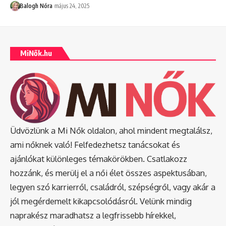
Balogh Nóra
május 24, 2025
MiNők.hu
Üdvözlünk a Mi Nők oldalon, ahol mindent megtalálsz,
ami nőknek való! Felfedezhetsz tanácsokat és
ajánlókat különleges témakörökben. Csatlakozz
hozzánk, és merülj el a női élet összes aspektusában,
legyen szó karrierről, családról, szépségről, vagy akár a
jól megérdemelt kikapcsolódásról. Velünk mindig
naprakész maradhatsz a legfrissebb hírekkel,