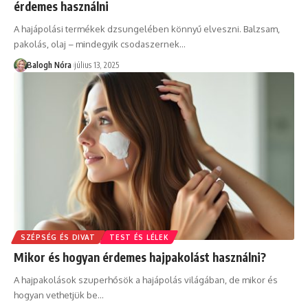
érdemes használni
A hajápolási termékek dzsungelében könnyű elveszni. Balzsam,
pakolás, olaj – mindegyik csodaszernek
…
Balogh Nóra
július 13, 2025
SZÉPSÉG ÉS DIVAT
TEST ÉS LÉLEK
Mikor és hogyan érdemes hajpakolást használni?
A hajpakolások szuperhősök a hajápolás világában, de mikor és
hogyan vethetjük be
…