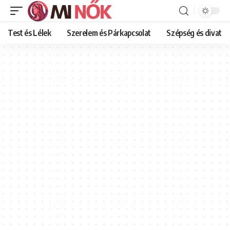
Test és Lélek
Szerelem és Párkapcsolat
Szépség és divat