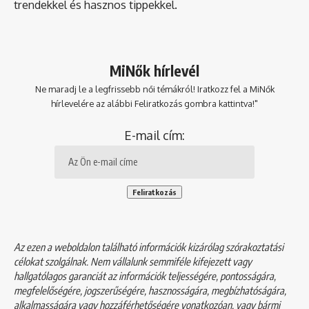
trendekkel és hasznos tippekkel.
MiNők hírlevél
Ne maradj le a legfrissebb női témákról! Iratkozz fel a MiNők
hírlevelére az alábbi Feliratkozás gombra kattintva!"
E-mail cím:
Az ezen a weboldalon található információk kizárólag szórakoztatási
célokat szolgálnak. Nem vállalunk semmiféle kifejezett vagy
hallgatólagos garanciát az információk teljességére, pontosságára,
megfelelőségére, jogszerűségére, hasznosságára, megbízhatóságára,
alkalmasságára vagy hozzáférhetőségére vonatkozóan, vagy bármi