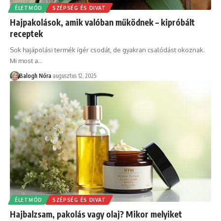
ÉLETMÓD
SZÉPSÉG ÉS DIVAT
Hajpakolások, amik valóban működnek – kipróbált
receptek
Sok hajápolási termék ígér csodát, de gyakran csalódást okoznak.
Mi most a
…
Balogh Nóra
augusztus 12, 2025
ÉLETMÓD
SZÉPSÉG ÉS DIVAT
Hajbalzsam, pakolás vagy olaj? Mikor melyiket