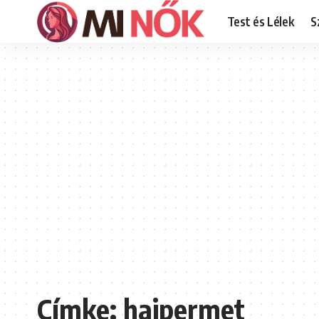
Test és Lélek
S
Címke:
hajpermet