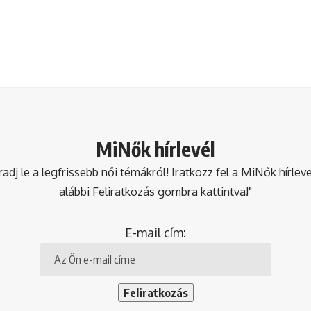
MiNők hírlevél
dj le a legfrissebb női témákról! Iratkozz fel a MiNők hírlev
alábbi Feliratkozás gombra kattintva!"
E-mail cím: