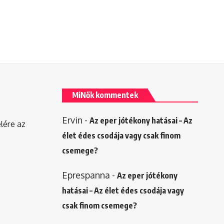
MiNők kommentek
Ervin
-
Az eper jótékony hatásai – Az
elére az
élet édes csodája vagy csak finom
csemege?
Eprespanna
-
Az eper jótékony
hatásai – Az élet édes csodája vagy
csak finom csemege?