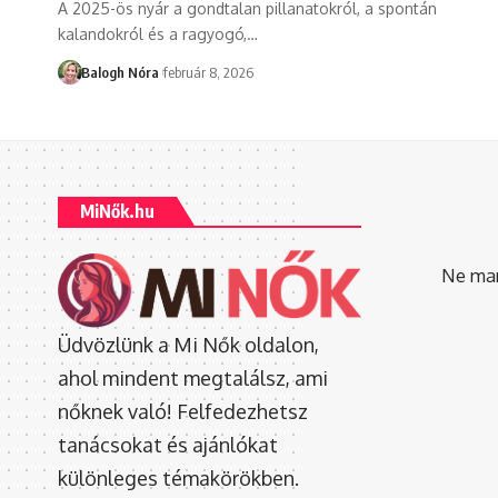
A 2025-ös nyár a gondtalan pillanatokról, a spontán
kalandokról és a ragyogó,
…
Balogh Nóra
február 8, 2026
MiNők.hu
Ne mara
Üdvözlünk a Mi Nők oldalon,
ahol mindent megtalálsz, ami
nőknek való! Felfedezhetsz
tanácsokat és ajánlókat
különleges témakörökben.