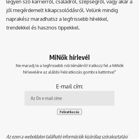
legyen szó karrierről, családról, szépségről, vagy akár a
jól megérdemelt kikapcsolódásról. Velünk mindig
naprakész maradhatsz a legfrissebb hírekkel,
trendekkel és hasznos tippekkel.
MiNők hírlevél
Ne maradj le a legfrissebb női témákról! Iratkozz fel a MiNők
hírlevelére az alábbi Feliratkozás gombra kattintva!"
E-mail cím:
Az ezen a weboldalon található információk kizárólag szórakoztatási