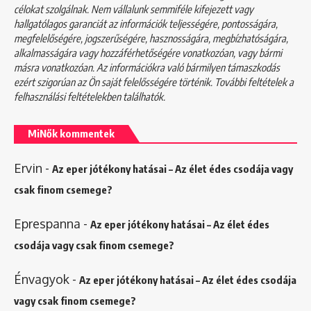
célokat szolgálnak. Nem vállalunk semmiféle kifejezett vagy
hallgatólagos garanciát az információk teljességére, pontosságára,
megfelelőségére, jogszerűségére, hasznosságára, megbízhatóságára,
alkalmasságára vagy hozzáférhetőségére vonatkozóan, vagy bármi
másra vonatkozóan. Az információkra való bármilyen támaszkodás
ezért szigorúan az Ön saját felelősségére történik. További feltételek a
felhasználási feltételekben
találhatók.
MiNők kommentek
Ervin
-
Az eper jótékony hatásai – Az élet édes csodája vagy
csak finom csemege?
Eprespanna
-
Az eper jótékony hatásai – Az élet édes
csodája vagy csak finom csemege?
Énvagyok
-
Az eper jótékony hatásai – Az élet édes csodája
vagy csak finom csemege?