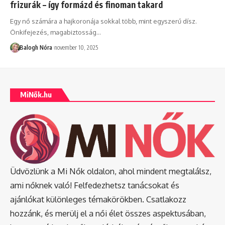
frizurák – így formázd és finoman takard
Egy nő számára a hajkoronája sokkal több, mint egyszerű dísz.
Önkifejezés, magabiztosság
…
Balogh Nóra
november 10, 2025
MiNők.hu
Üdvözlünk a Mi Nők oldalon, ahol mindent megtalálsz,
ami nőknek való! Felfedezhetsz tanácsokat és
ajánlókat különleges témakörökben. Csatlakozz
hozzánk, és merülj el a női élet összes aspektusában,