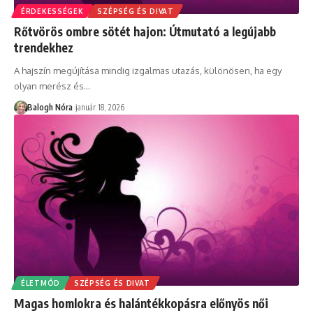
ÉRDEKESSÉGEK
SZÉPSÉG ÉS DIVAT
Rőtvörös ombre sötét hajon: Útmutató a legújabb
trendekhez
A hajszín megújítása mindig izgalmas utazás, különösen, ha egy
olyan merész és
…
Balogh Nóra
január 18, 2026
ÉLETMÓD
SZÉPSÉG ÉS DIVAT
Magas homlokra és halántékkopásra előnyös női