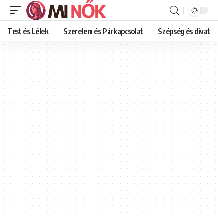
Test és Lélek
Szerelem és Párkapcsolat
Szépség és divat