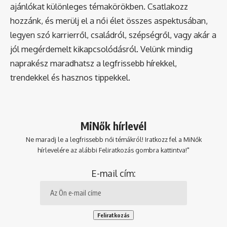
ajánlókat különleges témakörökben. Csatlakozz
hozzánk, és merülj el a női élet összes aspektusában,
legyen szó karrierről, családról, szépségről, vagy akár a
jól megérdemelt kikapcsolódásról. Velünk mindig
naprakész maradhatsz a legfrissebb hírekkel,
trendekkel és hasznos tippekkel.
MiNők hírlevél
Ne maradj le a legfrissebb női témákról! Iratkozz fel a MiNők
hírlevelére az alábbi Feliratkozás gombra kattintva!"
E-mail cím: