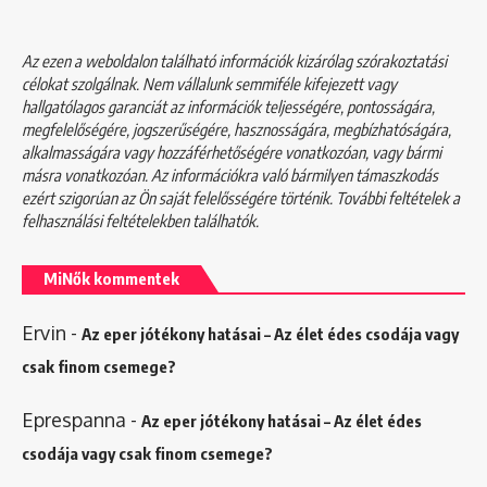
Az ezen a weboldalon található információk kizárólag szórakoztatási
célokat szolgálnak. Nem vállalunk semmiféle kifejezett vagy
hallgatólagos garanciát az információk teljességére, pontosságára,
megfelelőségére, jogszerűségére, hasznosságára, megbízhatóságára,
alkalmasságára vagy hozzáférhetőségére vonatkozóan, vagy bármi
másra vonatkozóan. Az információkra való bármilyen támaszkodás
ezért szigorúan az Ön saját felelősségére történik. További feltételek a
felhasználási feltételekben
találhatók.
MiNők kommentek
Ervin
-
Az eper jótékony hatásai – Az élet édes csodája vagy
csak finom csemege?
Eprespanna
-
Az eper jótékony hatásai – Az élet édes
csodája vagy csak finom csemege?