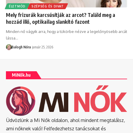
ÉLETMÓD
SZÉPSÉG ÉS DIVAT
Mely frizurák karcsúsítják az arcot? Találd meg a
hozzád illő, optikailag slankító fazont
Minden nő vágyik arra, hogy a tükörbe nézve a legelőnyösebb arcát
lássa
…
Balogh Nóra
január 25, 2026
MiNők.hu
Üdvözlünk a Mi Nők oldalon, ahol mindent megtalálsz,
ami nőknek való! Felfedezhetsz tanácsokat és