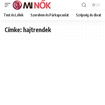
Test és Lélek
Szerelem és Párkapcsolat
Szépség és divat
Címke:
hajtrendek