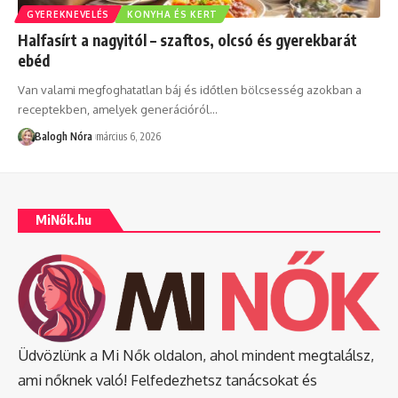
GYEREKNEVELÉS
KONYHA ÉS KERT
Halfasírt a nagyitól – szaftos, olcsó és gyerekbarát
ebéd
Van valami megfoghatatlan báj és időtlen bölcsesség azokban a
receptekben, amelyek generációról
…
Balogh Nóra
március 6, 2026
MiNők.hu
Üdvözlünk a Mi Nők oldalon, ahol mindent megtalálsz,
ami nőknek való! Felfedezhetsz tanácsokat és