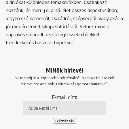
ajánlókat különleges témakörökben. Csatlakozz
hozzánk, és merülj el a női élet összes aspektusában,
legyen szó karrierről, családról, szépségről, vagy akár a
jól megérdemelt kikapcsolódásról. Velünk mindig
naprakész maradhatsz a legfrissebb hírekkel,
trendekkel és hasznos tippekkel.
MiNők hírlevél
Ne maradj le a legfrissebb női témákról! Iratkozz fel a MiNők
hírlevelére az alábbi Feliratkozás gombra kattintva!"
E-mail cím: