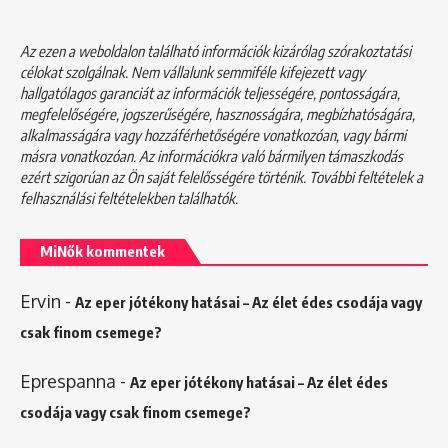
Az ezen a weboldalon található információk kizárólag szórakoztatási
célokat szolgálnak. Nem vállalunk semmiféle kifejezett vagy
hallgatólagos garanciát az információk teljességére, pontosságára,
megfelelőségére, jogszerűségére, hasznosságára, megbízhatóságára,
alkalmasságára vagy hozzáférhetőségére vonatkozóan, vagy bármi
másra vonatkozóan. Az információkra való bármilyen támaszkodás
ezért szigorúan az Ön saját felelősségére történik. További feltételek a
felhasználási feltételekben
találhatók.
MiNők kommentek
Ervin
-
Az eper jótékony hatásai – Az élet édes csodája vagy
csak finom csemege?
Eprespanna
-
Az eper jótékony hatásai – Az élet édes
csodája vagy csak finom csemege?