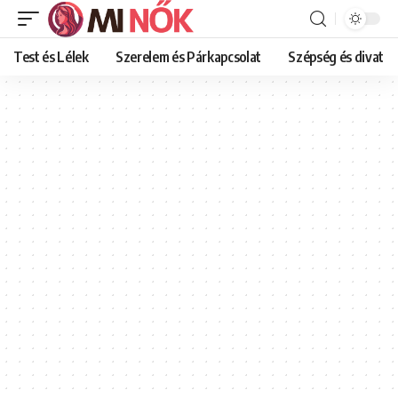
Test és Lélek
Szerelem és Párkapcsolat
Szépség és divat