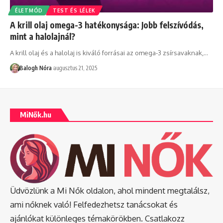
ÉLETMÓD
TEST ÉS LÉLEK
A krill olaj omega-3 hatékonysága: Jobb felszívódás,
mint a halolajnál?
A krill olaj és a halolaj is kiváló forrásai az omega-3 zsírsavaknak,
…
Balogh Nóra
augusztus 21, 2025
MiNők.hu
Üdvözlünk a Mi Nők oldalon, ahol mindent megtalálsz,
ami nőknek való! Felfedezhetsz tanácsokat és
ajánlókat különleges témakörökben. Csatlakozz