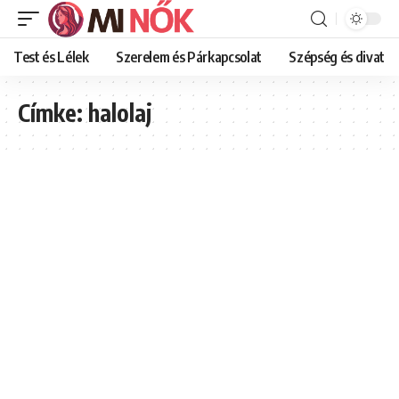
Test és Lélek
Szerelem és Párkapcsolat
Szépség és divat
Címke:
halolaj