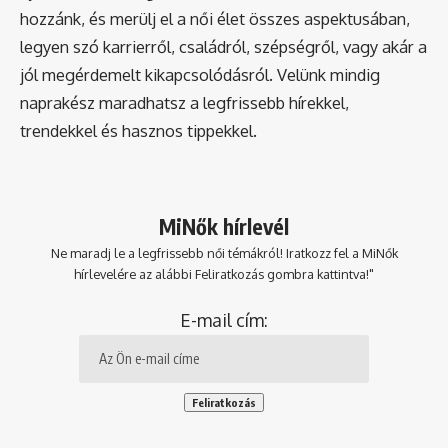
hozzánk, és merülj el a női élet összes aspektusában,
legyen szó karrierről, családról, szépségről, vagy akár a
jól megérdemelt kikapcsolódásról. Velünk mindig
naprakész maradhatsz a legfrissebb hírekkel,
trendekkel és hasznos tippekkel.
MiNők hírlevél
Ne maradj le a legfrissebb női témákról! Iratkozz fel a MiNők
hírlevelére az alábbi Feliratkozás gombra kattintva!"
E-mail cím: