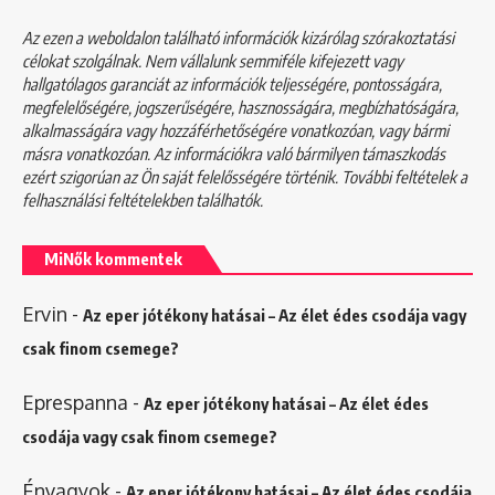
Az ezen a weboldalon található információk kizárólag szórakoztatási
célokat szolgálnak. Nem vállalunk semmiféle kifejezett vagy
hallgatólagos garanciát az információk teljességére, pontosságára,
megfelelőségére, jogszerűségére, hasznosságára, megbízhatóságára,
alkalmasságára vagy hozzáférhetőségére vonatkozóan, vagy bármi
másra vonatkozóan. Az információkra való bármilyen támaszkodás
ezért szigorúan az Ön saját felelősségére történik. További feltételek a
felhasználási feltételekben
találhatók.
MiNők kommentek
Ervin
-
Az eper jótékony hatásai – Az élet édes csodája vagy
csak finom csemege?
Eprespanna
-
Az eper jótékony hatásai – Az élet édes
csodája vagy csak finom csemege?
Énvagyok
-
Az eper jótékony hatásai – Az élet édes csodája