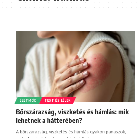
ÉLETMÓD
TEST ÉS LÉLEK
Bőrszárazság, viszketés és hámlás: mik
lehetnek a hátterében?
A bőrszárazság, viszketés és hámlás gyakori panaszok,