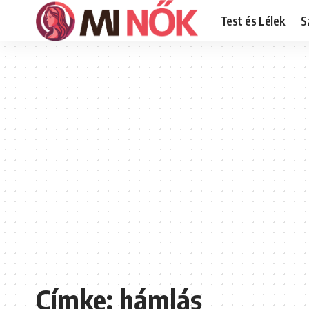
Test és Lélek
S
Címke:
hámlás