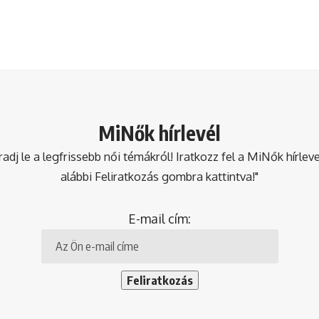
MiNők hírlevél
dj le a legfrissebb női témákról! Iratkozz fel a MiNők hírlev
alábbi Feliratkozás gombra kattintva!"
E-mail cím: