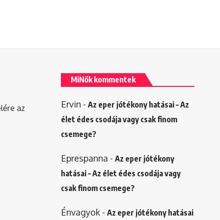
MiNők kommentek
Ervin
-
Az eper jótékony hatásai – Az
elére az
élet édes csodája vagy csak finom
csemege?
Eprespanna
-
Az eper jótékony
hatásai – Az élet édes csodája vagy
csak finom csemege?
Énvagyok
-
Az eper jótékony hatásai