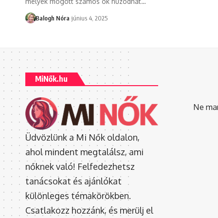
melyek mögött számos ok húzódhat
…
Balogh Nóra
június 4, 2025
MiNők.hu
Ne mara
Üdvözlünk a Mi Nők oldalon,
ahol mindent megtalálsz, ami
nőknek való! Felfedezhetsz
tanácsokat és ajánlókat
különleges témakörökben.
Csatlakozz hozzánk, és merülj el