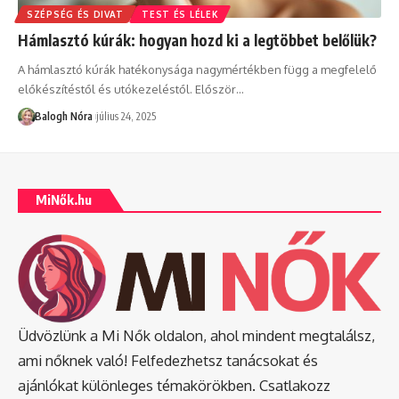
SZÉPSÉG ÉS DIVAT
TEST ÉS LÉLEK
Hámlasztó kúrák: hogyan hozd ki a legtöbbet belőlük?
A hámlasztó kúrák hatékonysága nagymértékben függ a megfelelő
előkészítéstől és utókezeléstől. Először
…
Balogh Nóra
július 24, 2025
MiNők.hu
Üdvözlünk a Mi Nők oldalon, ahol mindent megtalálsz,
ami nőknek való! Felfedezhetsz tanácsokat és
ajánlókat különleges témakörökben. Csatlakozz