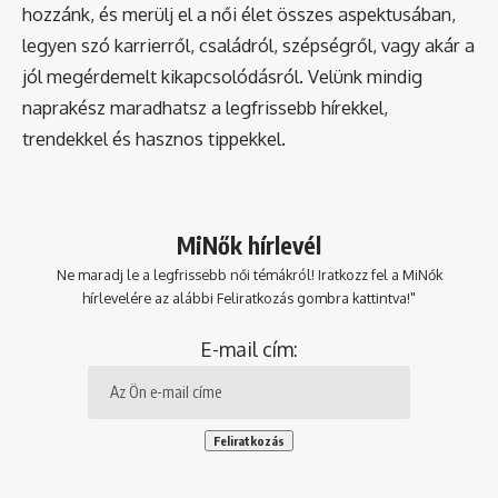
hozzánk, és merülj el a női élet összes aspektusában,
legyen szó karrierről, családról, szépségről, vagy akár a
jól megérdemelt kikapcsolódásról. Velünk mindig
naprakész maradhatsz a legfrissebb hírekkel,
trendekkel és hasznos tippekkel.
MiNők hírlevél
Ne maradj le a legfrissebb női témákról! Iratkozz fel a MiNők
hírlevelére az alábbi Feliratkozás gombra kattintva!"
E-mail cím: