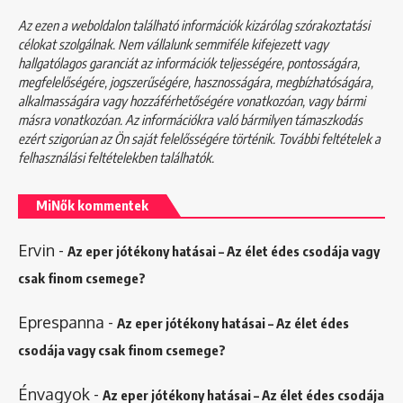
Az ezen a weboldalon található információk kizárólag szórakoztatási
célokat szolgálnak. Nem vállalunk semmiféle kifejezett vagy
hallgatólagos garanciát az információk teljességére, pontosságára,
megfelelőségére, jogszerűségére, hasznosságára, megbízhatóságára,
alkalmasságára vagy hozzáférhetőségére vonatkozóan, vagy bármi
másra vonatkozóan. Az információkra való bármilyen támaszkodás
ezért szigorúan az Ön saját felelősségére történik. További feltételek a
felhasználási feltételekben
találhatók.
MiNők kommentek
Ervin
-
Az eper jótékony hatásai – Az élet édes csodája vagy
csak finom csemege?
Eprespanna
-
Az eper jótékony hatásai – Az élet édes
csodája vagy csak finom csemege?
Énvagyok
-
Az eper jótékony hatásai – Az élet édes csodája