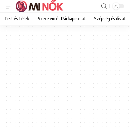
Test és Lélek
Szerelem és Párkapcsolat
Szépség és divat