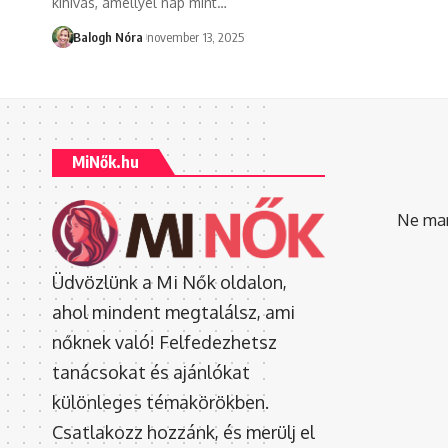
kihívás, amellyel nap mint
…
Balogh Nóra
november 13, 2025
MiNők.hu
Ne mara
Üdvözlünk a Mi Nők oldalon,
ahol mindent megtalálsz, ami
nőknek való! Felfedezhetsz
tanácsokat és ajánlókat
különleges témakörökben.
Csatlakozz hozzánk, és merülj el