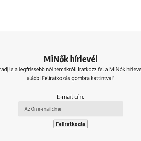
MiNők hírlevél
dj le a legfrissebb női témákról! Iratkozz fel a MiNők hírlev
alábbi Feliratkozás gombra kattintva!"
E-mail cím: