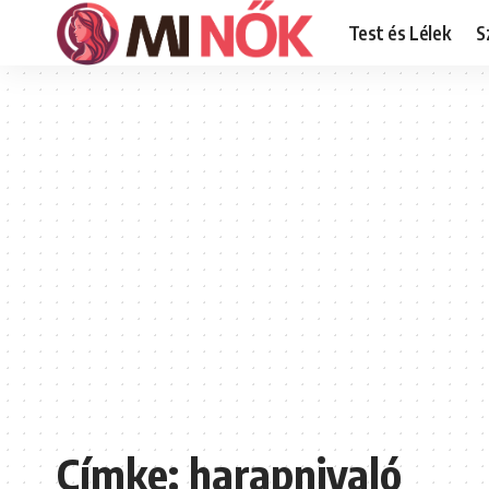
Test és Lélek
S
Címke:
harapnivaló