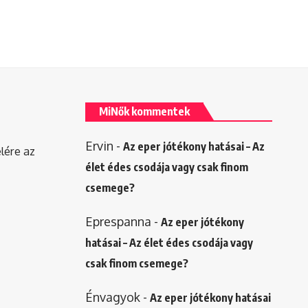
MiNők kommentek
Ervin
-
Az eper jótékony hatásai – Az
elére az
élet édes csodája vagy csak finom
csemege?
Eprespanna
-
Az eper jótékony
hatásai – Az élet édes csodája vagy
csak finom csemege?
Énvagyok
-
Az eper jótékony hatásai