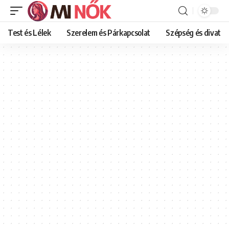
Test és Lélek
Szerelem és Párkapcsolat
Szépség és divat