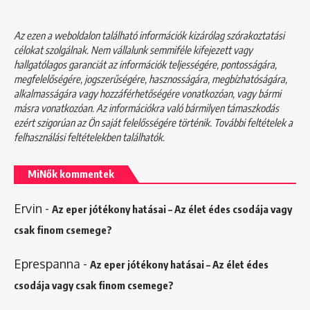
Az ezen a weboldalon található információk kizárólag szórakoztatási
célokat szolgálnak. Nem vállalunk semmiféle kifejezett vagy
hallgatólagos garanciát az információk teljességére, pontosságára,
megfelelőségére, jogszerűségére, hasznosságára, megbízhatóságára,
alkalmasságára vagy hozzáférhetőségére vonatkozóan, vagy bármi
másra vonatkozóan. Az információkra való bármilyen támaszkodás
ezért szigorúan az Ön saját felelősségére történik. További feltételek a
felhasználási feltételekben
találhatók.
MiNők kommentek
Ervin
-
Az eper jótékony hatásai – Az élet édes csodája vagy
csak finom csemege?
Eprespanna
-
Az eper jótékony hatásai – Az élet édes
csodája vagy csak finom csemege?