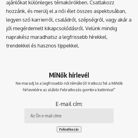
ajánlókat különleges témakörökben. Csatlakozz
hozzánk, és merülj el a női élet összes aspektusában,
legyen szó karrierről, családról, szépségről, vagy akár a
jól megérdemelt kikapcsolódásról. Velünk mindig
naprakész maradhatsz a legfrissebb hírekkel,
trendekkel és hasznos tippekkel.
MiNők hírlevél
Ne maradj le a legfrissebb női témákról! Iratkozz fel a MiNők
hírlevelére az alábbi Feliratkozás gombra kattintva!"
E-mail cím: