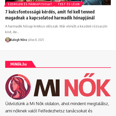
SZERELEM ÉS PÁRKAPCSOLAT
TEST ÉS LÉLEK
7 kulcsfontosságú kérdés, amit fel kell tenned
magadnak a kapcsolatod harmadik hónapjánál
A harmadik hónap kritikus időszak. Már elmúlt a kezdeti rózsaszín
köd, de
…
Balogh Nóra
július 8, 2025
MiNők.hu
Üdvözlünk a Mi Nők oldalon, ahol mindent megtalálsz,
ami nőknek való! Felfedezhetsz tanácsokat és