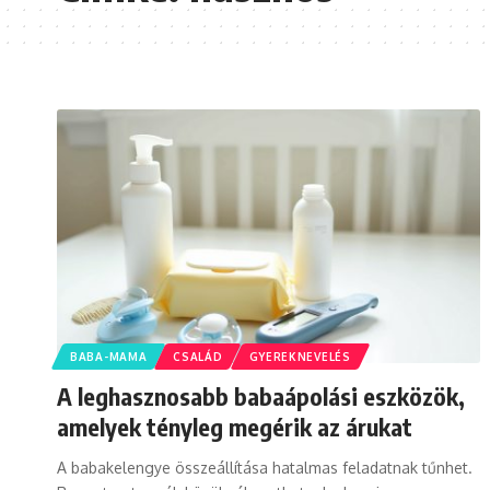
BABA-MAMA
CSALÁD
GYEREKNEVELÉS
A leghasznosabb babaápolási eszközök,
amelyek tényleg megérik az árukat
A babakelengye összeállítása hatalmas feladatnak tűnhet.