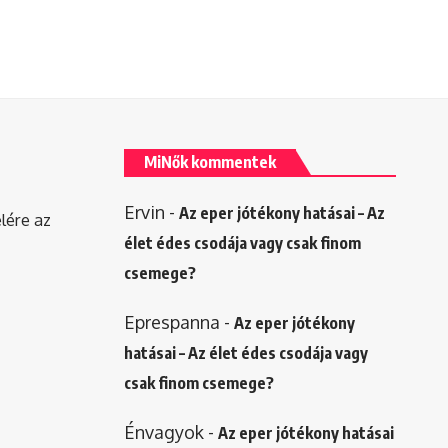
MiNők kommentek
Ervin
-
Az eper jótékony hatásai – Az
elére az
élet édes csodája vagy csak finom
csemege?
Eprespanna
-
Az eper jótékony
hatásai – Az élet édes csodája vagy
csak finom csemege?
Énvagyok
-
Az eper jótékony hatásai