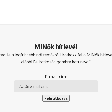
MiNők hírlevél
dj le a legfrissebb női témákról! Iratkozz fel a MiNők hírlev
alábbi Feliratkozás gombra kattintva!"
E-mail cím: