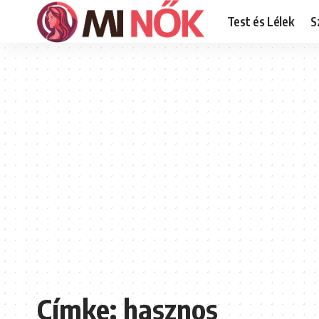
Test és Lélek
S
Címke:
hasznos