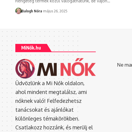
Rengeteg termék közül válogathatunk, de vajon
…
Balogh Nóra
május 26, 2025
MiNők.hu
Ne mara
Üdvözlünk a Mi Nők oldalon,
ahol mindent megtalálsz, ami
nőknek való! Felfedezhetsz
tanácsokat és ajánlókat
különleges témakörökben.
Csatlakozz hozzánk, és merülj el