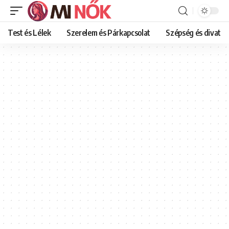
Test és Lélek
Szerelem és Párkapcsolat
Szépség és divat