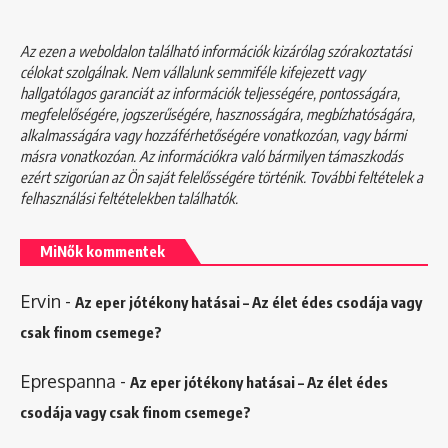
Az ezen a weboldalon található információk kizárólag szórakoztatási
célokat szolgálnak. Nem vállalunk semmiféle kifejezett vagy
hallgatólagos garanciát az információk teljességére, pontosságára,
megfelelőségére, jogszerűségére, hasznosságára, megbízhatóságára,
alkalmasságára vagy hozzáférhetőségére vonatkozóan, vagy bármi
másra vonatkozóan. Az információkra való bármilyen támaszkodás
ezért szigorúan az Ön saját felelősségére történik. További feltételek a
felhasználási feltételekben
találhatók.
MiNők kommentek
Ervin
-
Az eper jótékony hatásai – Az élet édes csodája vagy
csak finom csemege?
Eprespanna
-
Az eper jótékony hatásai – Az élet édes
csodája vagy csak finom csemege?