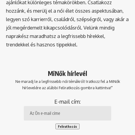
ajánlókat különleges témakörökben. Csatlakozz
hozzánk, és merülj el a női élet összes aspektusában,
legyen szó karrierről, családról, szépségről, vagy akár a
jól megérdemelt kikapcsolódásról. Velünk mindig
naprakész maradhatsz a legfrissebb hírekkel,
trendekkel és hasznos tippekkel.
MiNők hírlevél
Ne maradj le a legfrissebb női témákról! Iratkozz fel a MiNők
hírlevelére az alábbi Feliratkozás gombra kattintva!"
E-mail cím: