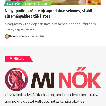
ÉLETMÓD
KONYHA ÉS KERT
Nagyi pudingkrémje újragondolva: selymes, stabil,
süteményekhez tökéletes
A nagymamák konyhájának illata, a vasárnapi ebédek utáni édes
ígéret, a gyermekkor
…
Balogh Nóra
március 15, 2026
MiNők.hu
Üdvözlünk a Mi Nők oldalon, ahol mindent megtalálsz,
ami nőknek való! Felfedezhetsz tanácsokat és