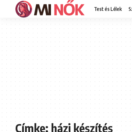
Test és Lélek
S
Címke:
házi készítés