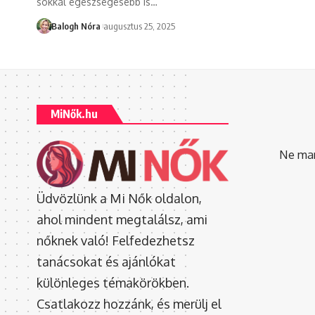
sokkal egészségesebb is
…
Balogh Nóra
augusztus 25, 2025
MiNők.hu
Ne mara
Üdvözlünk a Mi Nők oldalon,
ahol mindent megtalálsz, ami
nőknek való! Felfedezhetsz
tanácsokat és ajánlókat
különleges témakörökben.
Csatlakozz hozzánk, és merülj el