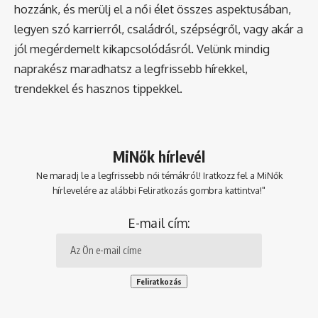
hozzánk, és merülj el a női élet összes aspektusában,
legyen szó karrierről, családról, szépségről, vagy akár a
jól megérdemelt kikapcsolódásról. Velünk mindig
naprakész maradhatsz a legfrissebb hírekkel,
trendekkel és hasznos tippekkel.
MiNők hírlevél
Ne maradj le a legfrissebb női témákról! Iratkozz fel a MiNők
hírlevelére az alábbi Feliratkozás gombra kattintva!"
E-mail cím: