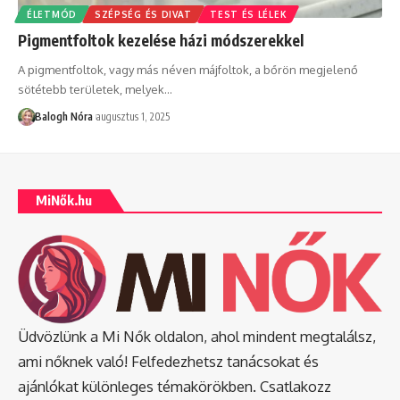
ÉLETMÓD
SZÉPSÉG ÉS DIVAT
TEST ÉS LÉLEK
Pigmentfoltok kezelése házi módszerekkel
A pigmentfoltok, vagy más néven májfoltok, a bőrön megjelenő
sötétebb területek, melyek
…
Balogh Nóra
augusztus 1, 2025
MiNők.hu
Üdvözlünk a Mi Nők oldalon, ahol mindent megtalálsz,
ami nőknek való! Felfedezhetsz tanácsokat és
ajánlókat különleges témakörökben. Csatlakozz