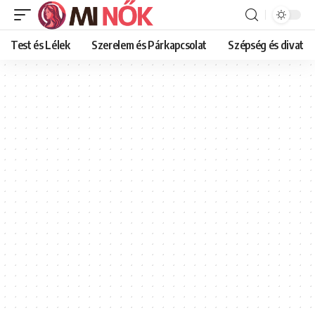
Test és Lélek
Szerelem és Párkapcsolat
Szépség és divat