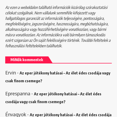
Az ezen a weboldalon található információk kizárólag szórakoztatási
célokat szolgálnak. Nem vállalunk semmiféle kifejezett vagy
hallgatólagos garanciát az információk teljességére, pontosságára,
megfelelőségére, jogszerűségére, hasznosságára, megbízhatóságára,
alkalmasságára vagy hozzáférhetőségére vonatkozóan, vagy bármi
másra vonatkozóan. Az információkra való bármilyen támaszkodás
ezért szigorúan az Ön saját felelősségére történik. További feltételek a
felhasználási feltételekben
találhatók.
MiNők kommentek
Ervin
-
Az eper jótékony hatásai – Az élet édes csodája vagy
csak finom csemege?
Eprespanna
-
Az eper jótékony hatásai – Az élet édes
csodája vagy csak finom csemege?
Énvagyok
-
Az eper jótékony hatásai – Az élet édes csodája