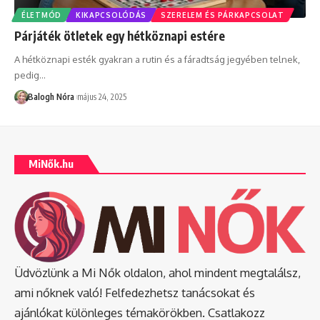
ÉLETMÓD
KIKAPCSOLÓDÁS
SZERELEM ÉS PÁRKAPCSOLAT
Párjáték ötletek egy hétköznapi estére
A hétköznapi esték gyakran a rutin és a fáradtság jegyében telnek,
pedig
…
Balogh Nóra
május 24, 2025
MiNők.hu
Üdvözlünk a Mi Nők oldalon, ahol mindent megtalálsz,
ami nőknek való! Felfedezhetsz tanácsokat és
ajánlókat különleges témakörökben. Csatlakozz