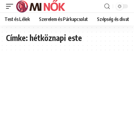
Test és Lélek
Szerelem és Párkapcsolat
Szépség és divat
Címke:
hétköznapi este