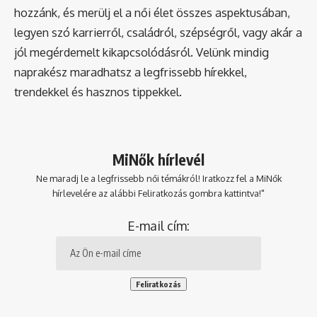
hozzánk, és merülj el a női élet összes aspektusában,
legyen szó karrierről, családról, szépségről, vagy akár a
jól megérdemelt kikapcsolódásról. Velünk mindig
naprakész maradhatsz a legfrissebb hírekkel,
trendekkel és hasznos tippekkel.
MiNők hírlevél
Ne maradj le a legfrissebb női témákról! Iratkozz fel a MiNők
hírlevelére az alábbi Feliratkozás gombra kattintva!"
E-mail cím: