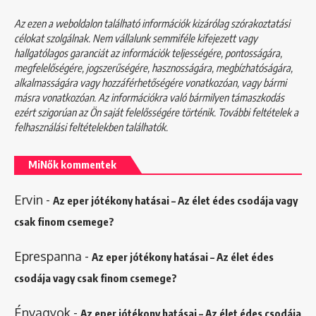
Az ezen a weboldalon található információk kizárólag szórakoztatási
célokat szolgálnak. Nem vállalunk semmiféle kifejezett vagy
hallgatólagos garanciát az információk teljességére, pontosságára,
megfelelőségére, jogszerűségére, hasznosságára, megbízhatóságára,
alkalmasságára vagy hozzáférhetőségére vonatkozóan, vagy bármi
másra vonatkozóan. Az információkra való bármilyen támaszkodás
ezért szigorúan az Ön saját felelősségére történik. További feltételek a
felhasználási feltételekben
találhatók.
MiNők kommentek
Ervin
-
Az eper jótékony hatásai – Az élet édes csodája vagy
csak finom csemege?
Eprespanna
-
Az eper jótékony hatásai – Az élet édes
csodája vagy csak finom csemege?
Énvagyok
-
Az eper jótékony hatásai – Az élet édes csodája