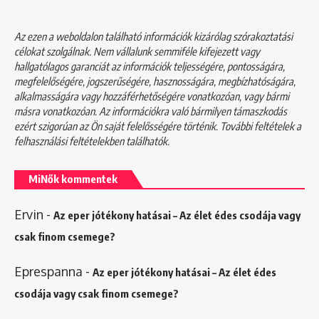
Az ezen a weboldalon található információk kizárólag szórakoztatási
célokat szolgálnak. Nem vállalunk semmiféle kifejezett vagy
hallgatólagos garanciát az információk teljességére, pontosságára,
megfelelőségére, jogszerűségére, hasznosságára, megbízhatóságára,
alkalmasságára vagy hozzáférhetőségére vonatkozóan, vagy bármi
másra vonatkozóan. Az információkra való bármilyen támaszkodás
ezért szigorúan az Ön saját felelősségére történik. További feltételek a
felhasználási feltételekben
találhatók.
MiNők kommentek
Ervin
-
Az eper jótékony hatásai – Az élet édes csodája vagy
csak finom csemege?
Eprespanna
-
Az eper jótékony hatásai – Az élet édes
csodája vagy csak finom csemege?