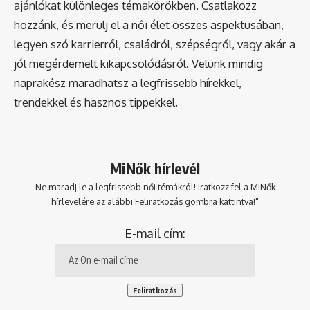
ajánlókat különleges témakörökben. Csatlakozz
hozzánk, és merülj el a női élet összes aspektusában,
legyen szó karrierről, családról, szépségről, vagy akár a
jól megérdemelt kikapcsolódásról. Velünk mindig
naprakész maradhatsz a legfrissebb hírekkel,
trendekkel és hasznos tippekkel.
MiNők hírlevél
Ne maradj le a legfrissebb női témákról! Iratkozz fel a MiNők
hírlevelére az alábbi Feliratkozás gombra kattintva!"
E-mail cím: