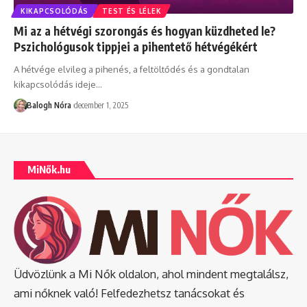
KIKAPCSOLÓDÁS
TEST ÉS LÉLEK
Mi az a hétvégi szorongás és hogyan küzdheted le?
Pszichológusok tippjei a pihentető hétvégékért
A hétvége elvileg a pihenés, a feltöltődés és a gondtalan
kikapcsolódás ideje
…
Balogh Nóra
december 1, 2025
MiNők.hu
Üdvözlünk a Mi Nők oldalon, ahol mindent megtalálsz,
ami nőknek való! Felfedezhetsz tanácsokat és