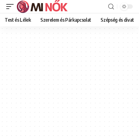
Test és Lélek
Szerelem és Párkapcsolat
Szépség és divat